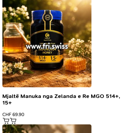
Mjaltë Manuka nga Zelanda e Re MGO 514+,
15+
CHF
69.90