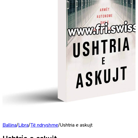
Ballina
/
Libra
/
Të ndryshme
/
Ushtria e askujt