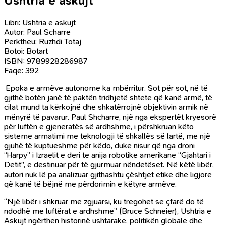
Ushtria e askujt
Libri: Ushtria e askujt
Autor: Paul Scharre
Perktheu: Ruzhdi Totaj
Botoi: Botart
ISBN: 9789928286987
Faqe: 392
Epoka e armëve autonome ka mbërritur. Sot për sot, në të
gjithë botën janë të paktën tridhjetë shtete që kanë armë, të
cilat mund ta kërkojnë dhe shkatërrojnë objektivin armik në
mënyrë të pavarur. Paul Shcharre, një nga ekspertët kryesorë
për luftën e gjeneratës së ardhshme, i përshkruan këto
sisteme armatimi me teknologji të shkallës së lartë, me një
gjuhë të kuptueshme për këdo, duke nisur që nga droni
“Harpy” i Izraelit e deri te anija robotike amerikane “Gjahtari i
Detit”, e destinuar për të gjurmuar nëndetëset. Në këtë libër,
autori nuk lë pa analizuar gjithashtu çështjet etike dhe ligjore
që kanë të bëjnë me përdorimin e këtyre armëve.
“Një libër i shkruar me zgjuarsi, ku tregohet se çfarë do të
ndodhë me luftërat e ardhshme” (Bruce Schneier), Ushtria e
Askujt ngërthen historinë ushtarake, politikën globale dhe