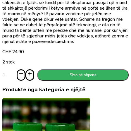
shkencën e fjalës së fundit për të eksploruar pasojat që mund
të shkaktojë përdorimi i këtyre armëve në qoftë se lihen të lira
të marrin në mënyrë të pavarur vendime për jetën ose
vdekjen. Duke qenë dikur vetë ushtar, Scharre na tregon me
fakte se ne duhet të përqafojmë atë teknologji, e cila do të
mund ta bënte luftën më precize dhe më humane, por kur vjen
puna për të zgjedhur midis jetës dhe vdekjes, atëherë zemra e
njeriut është e pazëvendësueshme.
CHF
24.90
2 stok
Sasi
Shto në shportë
Ushtria
e
askujt
Produkte nga kategoria e njëjtë