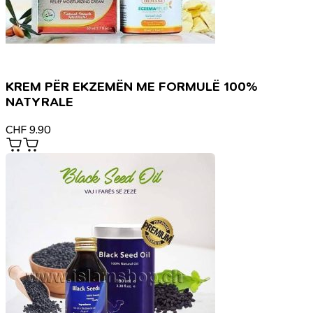
KREM PËR EKZEMËN ME FORMULË 100%
NATYRALE
CHF
9.90