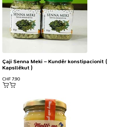
Çaji Senna Meki – Kundër konstipacionit (
Kapsllëkut )
CHF
7.90