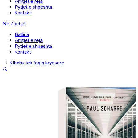
Arritjet e reja
Pytjet e shpeshta
Kontakti
Në Zbritje!
Ballina
Arritjet e reja
Pytjet e shpeshta
Kontakti
Kthehu tek faqja kryesore
🔍