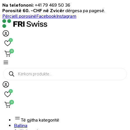
Na telefononi:
+41 79 469 50 36
Porositë 60. -CHF në Zvicër
dërgesa pa pagesë.
Përcjell porosinë
Facebook
Instagram
0
0
Products
search
0
0
Të gjitha kategoritë
Ballina