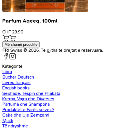
Parfum Aqeeq, 100ml
CHF
29.90
Më shumë produkte
FRI Swiss © 2026. Të gjitha të drejtat e rezervuara.
Kategoritë
Libra
Bücher Deutsch
Livres français
English books
Sexhade, Tespih dhe Pllakata
Krema, Vajra dhe Diverses
Parfuma dhe Shampona
Produktet e Farës së zezë
Çajra dhe Uje Zemzemi
Mjalti
Të ndryshme