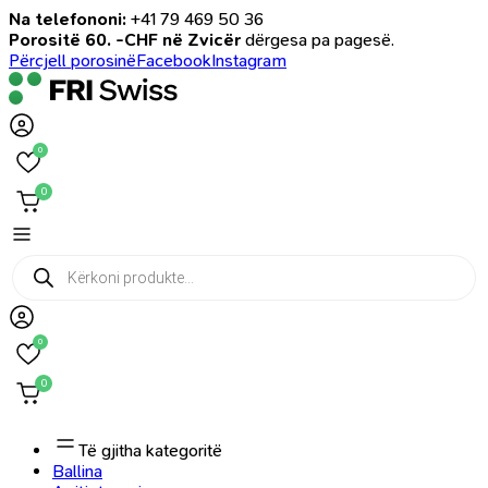
Na telefononi:
+41 79 469 50 36
Porositë 60. -CHF në Zvicër
dërgesa pa pagesë.
Përcjell porosinë
Facebook
Instagram
0
0
Products
search
0
0
Të gjitha kategoritë
Ballina