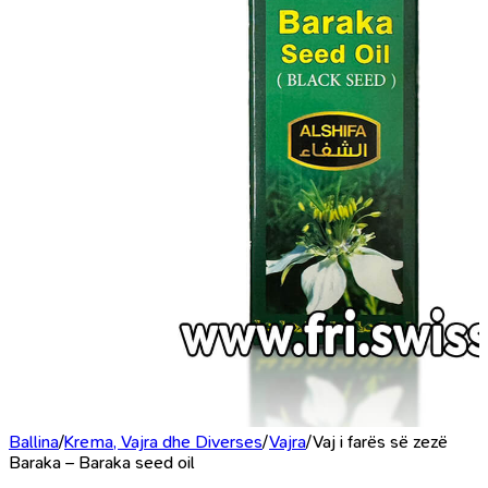
Ballina
/
Krema, Vajra dhe Diverses
/
Vajra
/
Vaj i farës së zezë
Baraka – Baraka seed oil