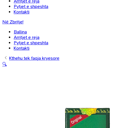
Arritjet e reja
Pytjet e shpeshta
Kontakti
Në Zbritje!
Ballina
Arritjet e reja
Pytjet e shpeshta
Kontakti
Kthehu tek faqja kryesore
🔍