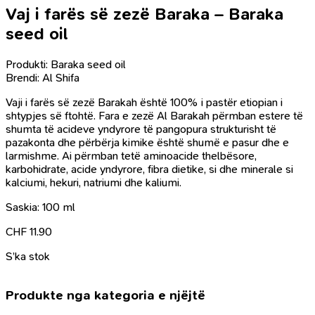
Vaj i farës së zezë Baraka – Baraka
seed oil
Produkti: Baraka seed oil
Brendi: Al Shifa
Vaji i farës së zezë Barakah është 100% i pastër etiopian i
shtypjes së ftohtë. Fara e zezë Al Barakah përmban estere të
shumta të acideve yndyrore të pangopura strukturisht të
pazakonta dhe përbërja kimike është shumë e pasur dhe e
larmishme. Ai përmban tetë aminoacide thelbësore,
karbohidrate, acide yndyrore, fibra dietike, si dhe minerale si
kalciumi, hekuri, natriumi dhe kaliumi.
Saskia: 100 ml
CHF
11.90
S’ka stok
Produkte nga kategoria e njëjtë