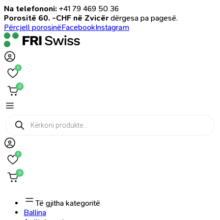
Na telefononi:
+41 79 469 50 36
Porositë 60. -CHF në Zvicër
dërgesa pa pagesë.
Përcjell porosinë
Facebook
Instagram
0
0
Products
search
0
0
Të gjitha kategoritë
Ballina