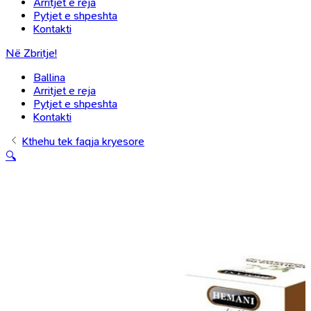
Arritjet e reja
Pytjet e shpeshta
Kontakti
Në Zbritje!
Ballina
Arritjet e reja
Pytjet e shpeshta
Kontakti
Kthehu tek faqja kryesore
🔍