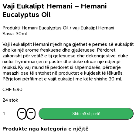
Vaji Eukalipt Hemani – Hemani
Eucalyptus Oil
Produkti: Hemani Eucalyptus Oil / vaji Eukalipt Hemani
Sasia: 30ml
Vaji i eukaliptit Hemani rrjedh nga gjethet e pemës së eukaliptit
dhe ka një aromë freskuese dhe gjallëruese. Përdoret
zakonisht për vetitë e tij qetësuese dhe dekongjestive, duke
nxitur frymëmarrjen e pastër dhe duke ofruar një ndjenjë
relaksi. Ky vaj mund të përdoret si shpërndarës, përzierje
masazhi ose të shtohet në produktet e kujdesit të lëkurës.
Përjetoni përfitimet e vajit eukalipt me këtë shishe 30 ml.
CHF
5.90
24 stok
Sasi
Shto në shportë
Vaji
Eukalipt
Hemani
Produkte nga kategoria e njëjtë
-