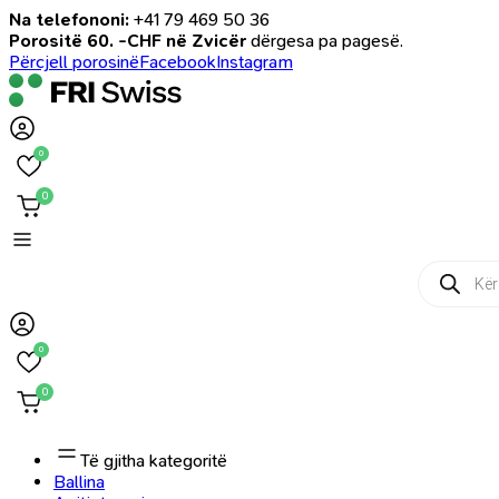
Na telefononi:
+41 79 469 50 36
Porositë 60. -CHF në Zvicër
dërgesa pa pagesë.
Përcjell porosinë
Facebook
Instagram
0
0
Products
search
0
0
Të gjitha kategoritë
Ballina