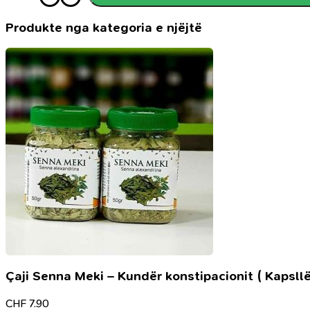
maskë
rozmarine
Produkte nga kategoria e njëjtë
me
nenexhik
për
forcimin
e
flokëve
Çaji Senna Meki – Kundër konstipacionit ( Kapsllë
CHF
7.90