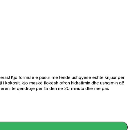
leras! Kjo formulë e pasur me lëndë ushqyese është krijuar për
ji i kokosit, kjo maskë flokësh ofron hidratimin dhe ushqimin që
 lëreni të qëndrojë për 15 deri në 20 minuta dhe më pas