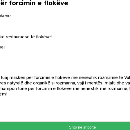
r forcimin e flokëve
lokëve
skë restauruese të flokëve!
aj.
n tuaj maskën për forcimin e flokëve me nenexhik rozmarine të Va
s natyralë dhe organikë si rozmarina, vaji i mentës, mjalti dhe va
ni shampon tonë për forcimin e flokëve me nenexhik me rozmarinë,
hëm!
Shto në shportë