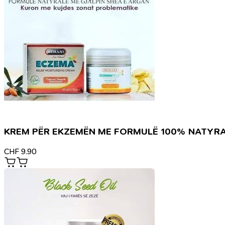
KREM PËR EKZEMËN ME FORMULË 100% NATYR
CHF
9.90