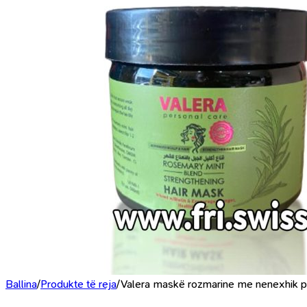
Ballina
/
Produkte të reja
/
Valera maskë rozmarine me nenexhik pë