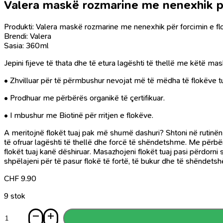
Valera maskë rozmarine me nenexhik pë
Produkti: Valera maskë rozmarine me nenexhik për forcimin e f
Brendi: Valera
Sasia: 360ml
Jepini fijeve të thata dhe të etura lagështi të thellë me këtë ma
• Zhvilluar për të përmbushur nevojat më të mëdha të flokëve tu
• Prodhuar me përbërës organikë të çertifikuar.
• I mbushur me Biotinë për rritjen e flokëve.
A meritojnë flokët tuaj pak më shumë dashuri? Shtoni në rutinë
të ofruar lagështi të thellë dhe forcë të shëndetshme. Me përbërë
flokët tuaj kanë dëshiruar. Masazhojeni flokët tuaj pasi përdor
shpëlajeni për të pasur flokë të fortë, të bukur dhe të shëndets
CHF
9.90
9 stok
Sasi
Valera