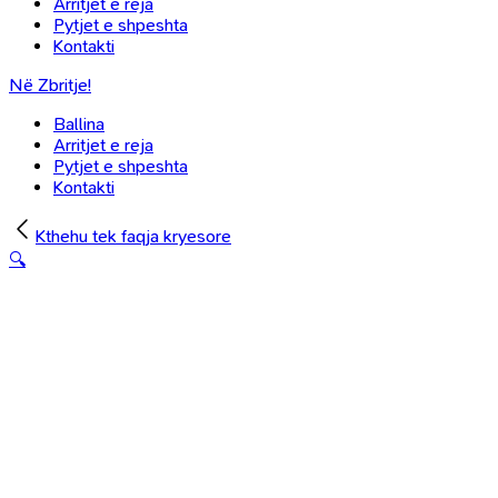
Arritjet e reja
Pytjet e shpeshta
Kontakti
Në Zbritje!
Ballina
Arritjet e reja
Pytjet e shpeshta
Kontakti
Kthehu tek faqja kryesore
🔍