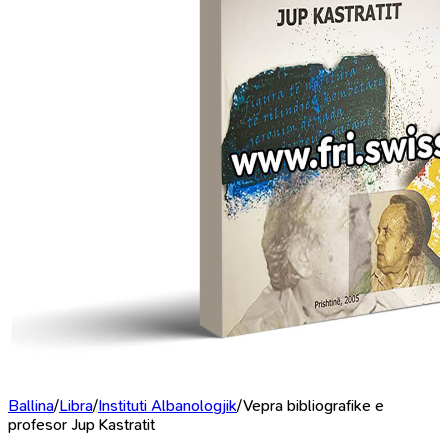
Ballina
/
Libra
/
Instituti Albanologjik
/
Vepra bibliografike e
profesor Jup Kastratit