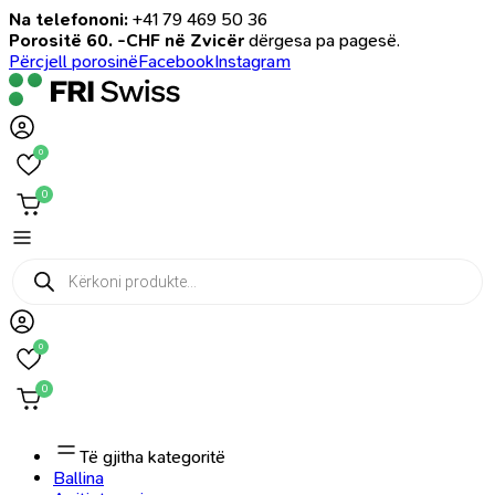
Na telefononi:
+41 79 469 50 36
Porositë 60. -CHF në Zvicër
dërgesa pa pagesë.
Përcjell porosinë
Facebook
Instagram
0
0
Products
search
0
0
Të gjitha kategoritë
Ballina