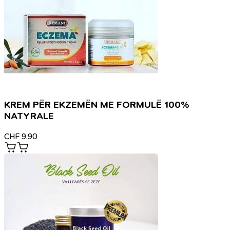
KREM PËR EKZEMËN ME FORMULË 100%
NATYRALE
CHF
9.90