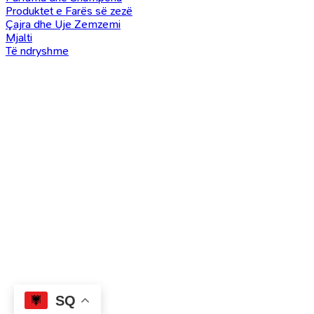
Produktet e Farës së zezë
Çajra dhe Uje Zemzemi
Mjalti
Të ndryshme
SQ