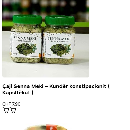
Çaji Senna Meki – Kundër konstipacionit (
Kapsllëkut )
CHF
7.90