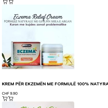
KREM PËR EKZEMËN ME FORMULË 100% NATYR
CHF
9.90