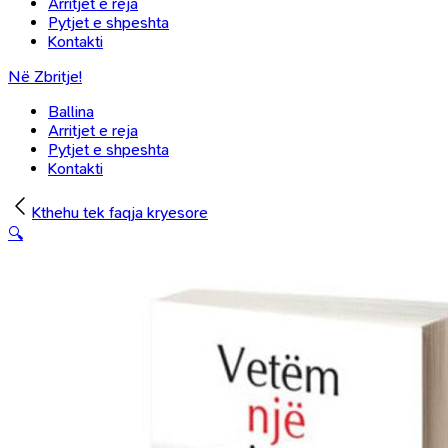
Arritjet e reja
Pytjet e shpeshta
Kontakti
Në Zbritje!
Ballina
Arritjet e reja
Pytjet e shpeshta
Kontakti
Kthehu tek faqja kryesore
🔍