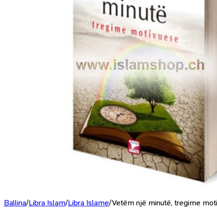
Ballina
/
Libra Islam
/
Libra Islame
/
Vetëm një minutë, tregime mot