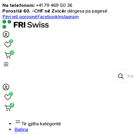
Na telefononi:
+41 79 469 50 36
Porositë 60. -CHF në Zvicër
dërgesa pa pagesë.
Përcjell porosinë
Facebook
Instagram
0
0
Products
search
0
0
Të gjitha kategoritë
Ballina