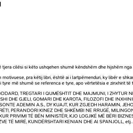
1
 të tjera cilësi si këto ushqehen shumë këndshëm dhe hijshëm nga 
ivuese, pra këtij libri, është ai i lartpëmenduri, ky libër e shkark
tyre më shumë se referenca e tyre, apo vërtetësia e zinxhirit të t
 STODDARD, TREGTARI I QUMËSHTIT DHE MAJMUNI, I ZHYTUR NË
SHI DHE GJELI, GOMARI DHE KAROTA, FILOZOFI DHE INXHINIE
ESONTE ADEMIN A.S., DY KUAJT, KUR ZGJEDH HARAMIN, JEHO
ERËT!, PERANDORI KINEZ DHE SHKËMBI NE RRUGË, MILING
KUR PRIVIMI TË BËN MINISTËR, KJO LOGJIKË MË BËRI BIZ
ËZVE TË MIRË, KUNDËRSHTARI KENIAN DHE Al SPANJOLL, etj