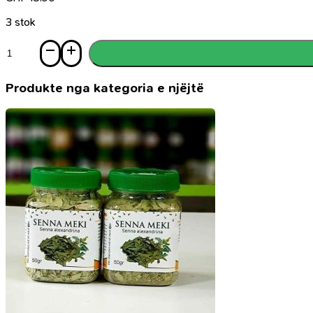
3 stok
Sasi
Vetëm
një
minutë,
Produkte nga kategoria e njëjtë
tregime
motivuese
1