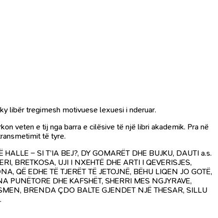
ky libër tregimesh motivuese lexuesi i nderuar.
on veten e tij nga barra e cilësive të një libri akademik. Pra në
ransmetimit të tyre.
 HALLE – SI T’IA BEJ?, DY GOMARËT DHE BUJKU, DAUTI a.s.
RI, BRETKOSA, UJI I NXEHTË DHE ARTI I QEVERISJES,
NA, QË EDHE TË TJERËT TË JETOJNË, BËHU LIQEN JO GOTË,
ONA PUNËTORE DHE KAFSHËT, SHERRI MES NGJYRAVE,
NESMEN, BRENDA ÇDO BALTE GJENDET NJË THESAR, SILLU
…