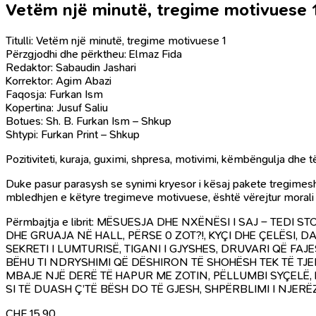
Vetëm një minutë, tregime motivuese 
Titulli: Vetëm një minutë, tregime motivuese 1
Përzgjodhi dhe përktheu: Elmaz Fida
Redaktor: Sabaudin Jashari
Korrektor: Agim Abazi
Faqosja: Furkan Ism
Kopertina: Jusuf Saliu
Botues: Sh. B. Furkan Ism – Shkup
Shtypi: Furkan Print – Shkup
Pozitiviteti, kuraja, guximi, shpresa, motivimi, këmbëngulja dhe
Duke pasur parasysh se synimi kryesor i kësaj pakete tregimesh mot
mbledhjen e këtyre tregimeve motivuese, është vërejtur morali i 
Përmbajtja e librit: MËSUESJA DHE NXËNËSI I SAJ – TEDI
DHE GRUAJA NË HALL, PËRSE 0 ZOT?!, KYÇI DHE ÇELËSI, DA
SEKRETI I LUMTURISË, TIGANI I GJYSHES, DRUVARI QË FAJ
BËHU TI NDRYSHIMI QË DËSHIRON TË SHOHËSH TEK TË TJ
MBAJE NJË DERË TË HAPUR ME ZOTIN, PËLLUMBI SYÇELË, 
SI TË DUASH Ç’TË BËSH DO TË GJESH, SHPËRBLIMI I NJER
CHF
15.90