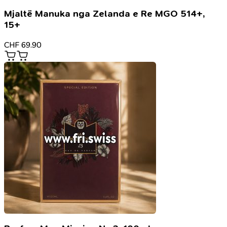
Mjaltë Manuka nga Zelanda e Re MGO 514+,
15+
CHF
69.90