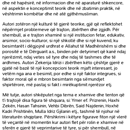
dhe në hapësirë, në informacion dhe në aparaturë shkencore,
në aspektin e konceptimit teorik dhe në zbatimin praktik, në
vështrimin kombëtar dhe në atë gjithëmusliman.
Autori zotëron një kulturë të gjerë teorike, gjë që reflektohet
nëpërmjet problemeve që trajton, zbërthen dhe zgjidh. Për
shembull, ai e trajton xhaminë si një institucion fetar, edukativ,
arsimor, socio-kulturor, si një shkollë dhe si një kuvend, ku
besimtarët i dëgjojnë urdhrat e Allahut të Madhërishëm si dhe
porositë e të Dërguarit a.s., binden për detyrimet që kanë ndaj
njerëzimit, ndaj vetes së tyre dhe ndaj të tashmes dhe të
ardhmes. Autori Zekerija Idrizi i zbërthen këto çështje gjerë e
gjatë në bazë të një koncepcioni teorik mjaft interesant, jo
vetëm nga ana e besimit, por edhe si një faktor integrues, si
faktor moral që e mbron besimtarin nga sëmundjet
shpirtërore, më pastaj si fakt i mirëkuptimit njerëzor etj.
Më tutje, autori shkëputet nga tema e xhamive dhe tenton që
t’i trajtojë disa figura të shquara, si: Ymer ef. Prizrenin, Haxhi
Zekën, Hasan Tahsinin, Vehbi Dibrën, Said Najdenin, Hoxhë
Kadri Prishtinën, Mulla Idriz Gjilanin etj., tashmë të njohur në
literaturën shqiptare. Përshkrimi i këtyre figurave fiton një vlerë
të veçantë në momentin kur autori flet për rolin e xhamive në
sferën e gjerë të veprimtarive të tyre, si për shembull, në