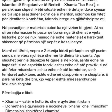
Islamike të Shqiptarëve të Berlinit – Xhamia “Isa Beu”), e
përshkruan shpesh këtë situatë edhe në detaje, duke synuar
që t’ia japë asaj dimensionin që e meriton, sidomos kur flitet
për identitetin kombëtar, faktorin integrues gjithëshqiptar etj.
Në paraqitjen e materialit autori ka një vizion të gjerë. Ai na
ofron informacion të pasur që buron nga të dhënat e vjela
historike, por që nuk mungojnë edhe materialet e karakterit
shkencor që përmban një vepër e kësaj natyre.
Marrë në tërësi, vepra e Zekerija Idrizit përfaqëson një punim
serioz, me vlera njohëse dhe me të dhëna të shumta. Ajo
shquhet për një diapazon të gjerë si në kohë, ashtu edhe në
hapësirë, si në aspektin teorik, ashtu edhe në atë praktik, si në
atë fetar mbarislam, ashtu edhe në atë kombëtar, si në
territoret autoktone, ashtu edhe në diasporën e re shqiptare. E
parë në këtë drejtim, kjo vepër është mirëseardhur për
lexuesin shqiptar.
Përmbajtja e librit:
– Xhamia – vatër e kulturës dhe e qytetërimit islam
– Domethënia gjuhësore e nocioneve “xhami” dhe “mesxhid”
– Dimensioni shpirtëror i xhamisë