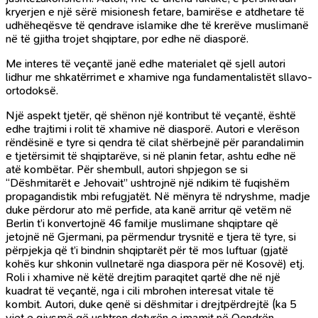
kryerjen e një sërë misionesh fetare, bamirëse e atdhetare të
udhëheqësve të qendrave islamike dhe të krerëve muslimanë
në të gjitha trojet shqiptare, por edhe në diasporë.
Me interes të veçantë janë edhe materialet që sjell autori
lidhur me shkatërrimet e xhamive nga fundamentalistët sllavo-
ortodoksë.
Një aspekt tjetër, që shënon një kontribut të veçantë, është
edhe trajtimi i rolit të xhamive në diasporë. Autori e vlerëson
rëndësinë e tyre si qendra të cilat shërbejnë për parandalimin
e tjetërsimit të shqiptarëve, si në planin fetar, ashtu edhe në
atë kombëtar. Për shembull, autori shpjegon se si
“Dëshmitarët e Jehovait” ushtrojnë një ndikim të fuqishëm
propagandistik mbi refugjatët. Në mënyra të ndryshme, madje
duke përdorur ato më perfide, ata kanë arritur që vetëm në
Berlin t’i konvertojnë 46 familje muslimane shqiptare që
jetojnë në Gjermani, pa përmendur trysnitë e tjera të tyre, si
përpjekja që t’i bindnin shqiptarët për të mos luftuar (gjatë
kohës kur shkonin vullnetarë nga diaspora për në Kosovë) etj.
Roli i xhamive në këtë drejtim paraqitet qartë dhe në një
kuadrat të veçantë, nga i cili mbrohen interesat vitale të
kombit. Autori, duke qenë si dëshmitar i drejtpërdrejtë (ka 5
vjet e gjysmë që ushtron detyrën e imamit në Qendrën