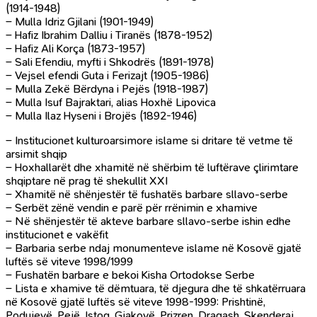
(1914-1948)
– Mulla Idriz Gjilani (1901-1949)
– Hafiz Ibrahim Dalliu i Tiranës (1878-1952)
– Hafiz Ali Korça (1873-1957)
– Sali Efendiu, myfti i Shkodrës (1891-1978)
– Vejsel efendi Guta i Ferizajt (1905-1986)
– Mulla Zekë Bërdyna i Pejës (1918-1987)
– Mulla Isuf Bajraktari, alias Hoxhë Lipovica
– Mulla Ilaz Hyseni i Brojës (1892-1946)
– Institucionet kulturoarsimore islame si dritare të vetme të
arsimit shqip
– Hoxhallarët dhe xhamitë në shërbim të luftërave çlirimtare
shqiptare në prag të shekullit XXI
– Xhamitë në shënjestër të fushatës barbare sllavo-serbe
– Serbët zënë vendin e parë për rrënimin e xhamive
– Në shënjestër të akteve barbare sllavo-serbe ishin edhe
institucionet e vakëfit
– Barbaria serbe ndaj monumenteve islame në Kosovë gjatë
luftës së viteve 1998/1999
– Fushatën barbare e bekoi Kisha Ortodokse Serbe
– Lista e xhamive të dëmtuara, të djegura dhe të shkatërruara
në Kosovë gjatë luftës së viteve 1998-1999: Prishtinë,
Podujevë, Pejë, Istog, Gjakovë, Prizren, Dragash, Skenderaj,