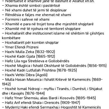
– Ndërtuesit e xhamive janë të dashurit e Allahut xh.sh.
– Xhamia është simbol i pastërtisë
– Në xhami duhet të jemi të disiplinuar
– Rëndësia e faljes me xhemat në xhami
– Formimi i safeve në xhami
– Xhamitë e para në trojet tona dhe mjeshtrit shqiptarë
– Xhamitë më të njohura në territoret shqiptare
– Hoxhallarët dhe institucionet islame në shërbim të çështjes
kombëtare
– Hoxhallarët për kombin shqiptar
– Ymer Efendi Prizreni
– Haxhi Mulla Zeka (1832-1902)
– Hoxhë Kadri Gjata (1865-1912)
– Hafiz Lila nga Strebleva e Gollobërdës
– Hoxhë Muglica i fshatit Okshtunë të Gollobërdës (1856-1915)
– Hoxhë Kadri Lutfullah Prishtina (1878-1925)
– Haxhi Vehbi Dibra (Agolli)
– Mulla Hasan Masurica i fshatit Krilevë të Kamenicës (1869-
1942)
– Hoxhë Ismail Ndroqi – myftiu i Tiranës, i Durrësit, i Shijakut
dhe i Kavajës (1876-1944)
– Hafiz Ymer Shemsiu, alias Bardi i Kosovës (1895-1945)
– Hafiz Arif efendi Shala i Drenicës (1909-1947)
– Myderriz Haki efendi Sermaxhaj i Hogoshtit të Kamenicës