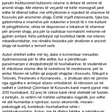
pjesën Institucionet kulturore-islame si dritare të vetme të
arsimit shqip. Me interes të veçantë në këtë monografi janë
edhe të dhënat lidhur me shfrytëzimin e mjedisit të xhamive të
Kosovës për arsimimin shqip. Është mjaft interesante, fjala bie,
gatishmëria e imamëve për edukimin e brezit të ri me kulturë
të përgjithshme, vënia në dispozicion e lokaleve të xhamive
për arsimin shqip, pra për ta vazhduar normalisht mësimin në
gjuhën amtare. Këto përbëjnë një kontribut faktik me interes
mbarëkombëtar, me rëndësi historike për zhvillimin e arsimit
shqip në kushtet e terrorit serb.
Autori shtrihet edhe më tej, duke e komentuar mesazhin
dydimensional për fe dhe atdhe, kur e përshkruan
pjesëmarrjen e drejtpërdrejtë të hoxhallarëve, të studentëve
të shkollave islame dhe të nxënësve të medreseve, për ta
arritur fitoren në luftën që populli shqiptar i Kosovës, Shkupit e
Tetovës, Preshevës e Kumanovës… e zhvilluan deri në çlirimin
nga zgjedha e armiqve sllavo-ortodoksë. Ai nënvizon se në
radhët e Ushtrisë Çlirimtare të Kosovës kanë marrë pjesë mbi
200 hoxhallarë, 32 prej të cilëve kanë rënë shehidë në fushën
e betejës. Jo vetëm në rrafshin ushtarako-logjistik, por edhe
në atë humanitar e njerëzor, socio-ekonomik, moralo-
psikologjik etj. kontributi i hoxhallarëve ishte i
jashtëzakonshëm. Autori, me të dhëna faktike, e përshkruan