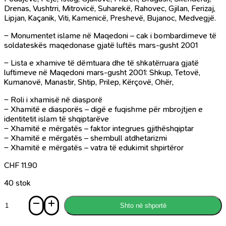
Drenas, Vushtrri, Mitrovicë, Suharekë, Rahovec, Gjilan, Ferizaj,
Lipjan, Kaçanik, Viti, Kamenicë, Preshevë, Bujanoc, Medvegjë.
– Monumentet islame në Maqedoni – cak i bombardimeve të
soldateskës maqedonase gjatë luftës mars-gusht 2001
– Lista e xhamive të dëmtuara dhe të shkatërruara gjatë
luftimeve në Maqedoni mars-gusht 2001: Shkup, Tetovë,
Kumanovë, Manastir, Shtip, Prilep, Kërçovë, Ohër,
– Roli i xhamisë në diasporë
– Xhamitë e diasporës – digë e fuqishme për mbrojtjen e
identitetit islam të shqiptarëve
– Xhamitë e mërgatës – faktor integrues gjithëshqiptar
– Xhamitë e mërgatës – shembull atdhetarizmi
– Xhamitë e mërgatës – vatra të edukimit shpirtëror
CHF
11.90
40 stok
Sasi
Shto në shportë
Xhamia
në