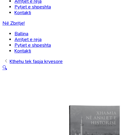
Arritjet e reja
Pytjet e shpeshta
Kontakti
Në Zbritje!
Ballina
Arritjet e reja
Pytjet e shpeshta
Kontakti
Kthehu tek faqja kryesore
🔍