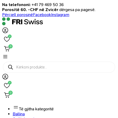
Na telefononi:
+41 79 469 50 36
Porositë 60. -CHF në Zvicër
dërgesa pa pagesë.
Përcjell porosinë
Facebook
Instagram
0
0
Products
search
0
0
Të gjitha kategoritë
Ballina