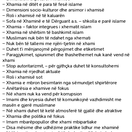
– Xhamia në ditët e para të fesë islame
– Dimensioni socio-kulturor dhe arsimor i xhamisë
– Roli i xhamisë në të kaluarën
– Sofa në Xhaminë e të Dërguarit a.s. – shkolla e parë islame
– Xhamia – faktor integrues i xhematit islam
– Xhamia në shërbim të bashkimit islam
– Muslimani nuk bën të ndahet nga xhemati
– Nuk bën të tallemi me njëri-tjetrin në xhami
– Duhet t’i mënjanojmë përgojimet dhe etiketimet
– Paragjykimet, spiunimet dhe thashethemet nuk kanë vend në
xhami
– Stop autoritarizmit, – për gjithçka duhet të konsultohemi
– Xhamia në rrjedhat aktuale
– Roli i xhamisë sot
– Xhamia e mbron besimtarin nga sëmundjet shpirtërore
– Anëtarësia e xhamive në fokus
– Në xhami nuk ka vend për korrupsion
– Imami dhe kryesia duhet të komunikojnë vazhdimisht me
masën e gjerë muslimane
– Në xhami duhet të ketë atmosferë të gjallë dhe atraktive
– Xhamia dhe politika në fokus
– Imam mbarëpopullor dhe xhami mbipartiake
– Disa mësime dhe udhëzime praktike lidhur me xhaminë