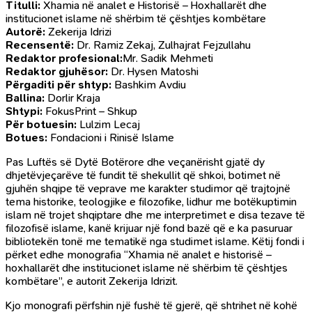
Titulli:
Xhamia në analet e Historisë – Hoxhallarët dhe
institucionet islame në shërbim të çështjes kombëtare
Autorë:
Zekerija Idrizi
Recensentë:
Dr. Ramiz Zekaj, Zulhajrat Fejzullahu
Redaktor profesional:
Mr. Sadik Mehmeti
Redaktor gjuhësor:
Dr. Hysen Matoshi
Përgaditi për shtyp:
Bashkim Avdiu
Ballina:
Dorlir Kraja
Shtypi:
FokusPrint – Shkup
Për botuesin:
Lulzim Lecaj
Botues:
Fondacioni i Rinisë Islame
Pas Luftës së Dytë Botërore dhe veçanërisht gjatë dy
dhjetëvjeçarëve të fundit të shekullit që shkoi, botimet në
gjuhën shqipe të veprave me karakter studimor që trajtojnë
tema historike, teologjike e filozofike, lidhur me botëkuptimin
islam në trojet shqiptare dhe me interpretimet e disa tezave të
filozofisë islame, kanë krijuar një fond bazë që e ka pasuruar
bibliotekën tonë me tematikë nga studimet islame. Këtij fondi i
përket edhe monografia “Xhamia në analet e historisë –
hoxhallarët dhe institucionet islame në shërbim të çështjes
kombëtare”, e autorit Zekerija Idrizit.
Kjo monografi përfshin një fushë të gjerë, që shtrihet në kohë