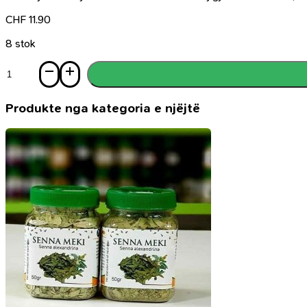
CHF
11.90
8 stok
Sasi
Zgjoje
zemrën
tënde
Produkte nga kategoria e njëjtë