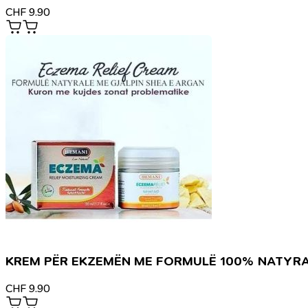
CHF
9.90
KREM PËR EKZEMËN ME FORMULË 100% NATYR
CHF
9.90