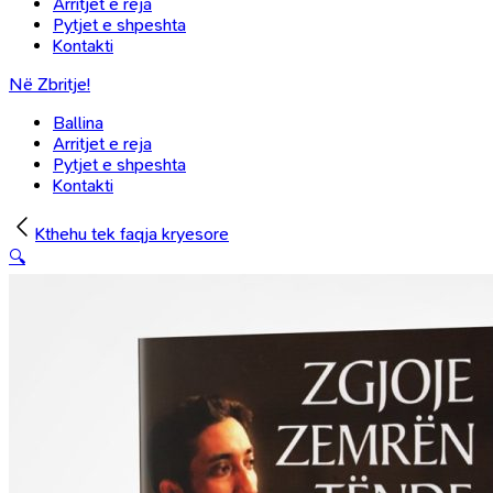
Arritjet e reja
Pytjet e shpeshta
Kontakti
Në Zbritje!
Ballina
Arritjet e reja
Pytjet e shpeshta
Kontakti
Kthehu tek faqja kryesore
🔍