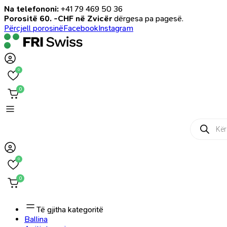
Na telefononi:
+41 79 469 50 36
Porositë 60. -CHF në Zvicër
dërgesa pa pagesë.
Përcjell porosinë
Facebook
Instagram
0
0
Products
search
0
0
Të gjitha kategoritë
Ballina