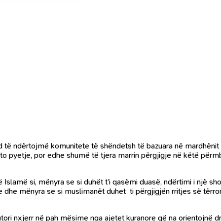
 të ndërtojmë komunitete të shëndetsh të bazuara në mardhënit e
ëto pyetje, por edhe shumë të tjera marrin përgjigje në këtë përm
ë Islamë si, mënyra se si duhët t’i qasëmi duasë, ndërtimi i një sh
e dhe mënyra se si muslimanët duhet ti përgjigjën rritjes së tërro
t, autori nxjerr në pah mësime nga ajetet kuranore që na orientojnë 