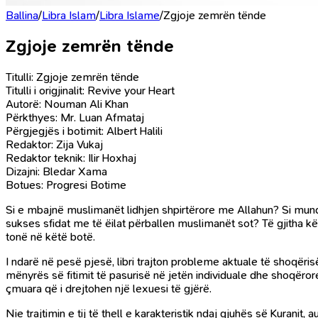
Ballina
/
Libra Islam
/
Libra Islame
/
Zgjoje zemrën tënde
Zgjoje zemrën tënde
Titulli: Zgjoje zemrën tënde
Titulli i origjinalit: Revive your Heart
Autorë: Nouman Ali Khan
Përkthyes: Mr. Luan Afmataj
Përgjegjës i botimit: Albert Halili
Redaktor: Zija Vukaj
Redaktor teknik: Ilir Hoxhaj
Dizajni: Bledar Xama
Botues: Progresi Botime
Si e mbajnë muslimanët lidhjen shpirtërore me Allahun? Si mund
sukses sfidat me të ëilat përballen muslimanët sot? Të gjitha k
tonë në këtë botë.
I ndarë në pesë pjesë, libri trajton probleme aktuale të shoqëris
mënyrës së fitimit të pasurisë në jetën individuale dhe shoqëror
çmuara që i drejtohen një lexuesi të gjërë.
Nie trajtimin e tij të thell e karakteristik ndaj gjuhës së Kurani