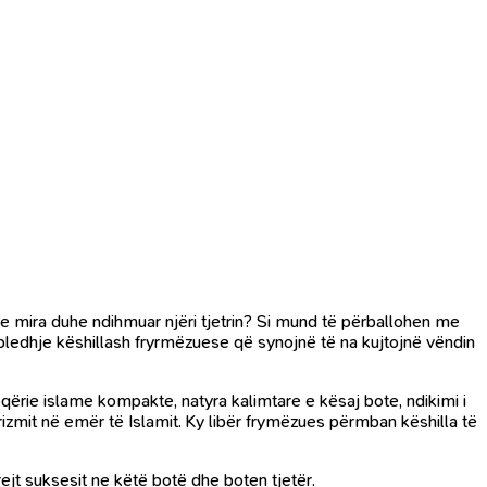
 mira duhe ndihmuar njëri tjetrin? Si mund të përballohen me
bledhje këshillash fryrmëzuese që synojnë të na kujtojnë vëndin
oqërie islame kompakte, natyra kalimtare e kësaj bote, ndikimi i
rizmit në emër të Islamit. Ky libër frymëzues përmban këshilla të
drejt suksesit ne këtë botë dhe boten tjetër.