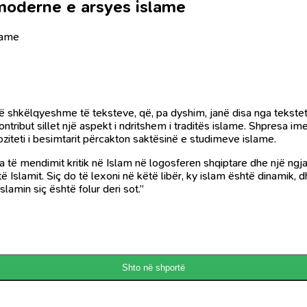
ë moderne e arsyes islame
slame
 shkëlqyeshme të teksteve, që, pa dyshim, janë disa nga tekstet
tribut sillet një aspekt i ndritshem i traditës islame. Shpresa ime 
ioziteti i besimtarit përcakton saktësinë e studimeve islame.
a të mendimit kritik në Islam në logosferen shqiptare dhe një ngja
të Islamit. Siç do të lexoni në këtë libër, ky islam është dinamik,
slamin siç është folur deri sot.”
Shto në shportë