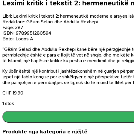
Leximi kritik i tekstit 2: hermeneutik
Libri: Leximi kritik i tekstit 2: hermeneutikë moderne e arsyes i
Redaktore: Gëzim Selaci dhe Abdulla Rexhepi
Faqe: 387
ISBN: 9789951280594
Botoi: Logos A
“Gëzim Selaci dhe Abdulla Rexhepi kanë bëre një përzgjedhje të
përmbledhje është e para e llojit të vet në shqip, dhe me këtë kon
të Islamit, një hapësirë kritike ku pesha e mendimit dhe jo religj
Ky libër është një kontribut i jashtëzakonshëm në çuarjen përpar
jepet një tablo konçize por e shkëlqyer e një përspektive tjetër 
dhe pa njohjen e përmbajtjes së tij, nuk do të mund të flitet për I
CHF
19.90
1 stok
Produkte nga kategoria e njëjtë