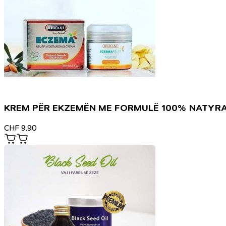
KREM PËR EKZEMËN ME FORMULË 100% NATYR
CHF
9.90