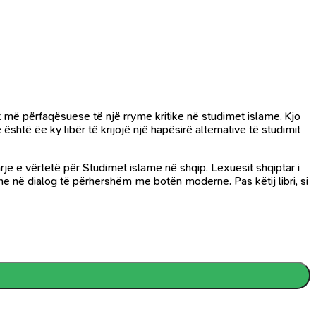
 më përfaqësuese të një rryme kritike në studimet islame. Kjo
është ëe ky libër të krijojë një hapësirë alternative të studimit
rje e vërtetë për Studimet islame në shqip. Lexuesit shqiptar i
 dhe në dialog të përhershëm me botën moderne. Pas këtij libri, si