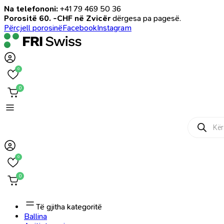
Na telefononi:
+41 79 469 50 36
Porositë 60. -CHF në Zvicër
dërgesa pa pagesë.
Përcjell porosinë
Facebook
Instagram
0
0
Products
search
0
0
Të gjitha kategoritë
Ballina