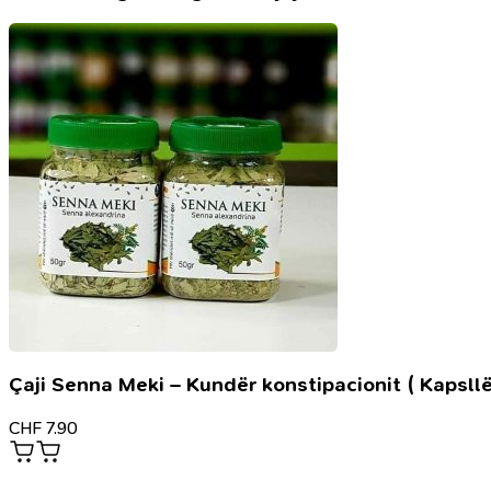
Çaji Senna Meki – Kundër konstipacionit ( Kapsllë
CHF
7.90