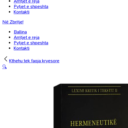
Arritjet e reja
Pytjet e shpeshta
Kontakti
Në Zbritje!
Ballina
Arritjet e reja
Pytjet e shpeshta
Kontakti
Kthehu tek faqja kryesore
🔍