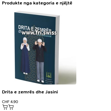
argëtimi
Produkte nga kategoria e njëjtë
në
jetën
e
muslimanit
Drita e zemrës dhe Jasini
CHF
4.90