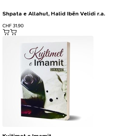
Shpata e Allahut, Halid Ibën Velidi r.a.
CHF
31.90
Kujtimet e Imamit