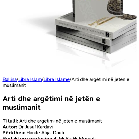
Ballina
/
Libra Islam
/
Libra Islame
/
Arti dhe argëtimi në jetën e
muslimanit
Arti dhe argëtimi në jetën e
muslimanit
Titulli:
Arti dhe argëtimi në jetën e muslimanit
Autor:
Dr Jusuf Kardavi
Përktheu:
Hanife Alija-Dauti
Redaktorë profesional
: Mr Sadik Memeti