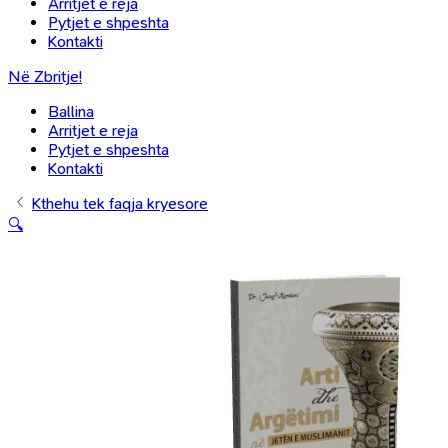
Arritjet e reja
Pytjet e shpeshta
Kontakti
Në Zbritje!
Ballina
Arritjet e reja
Pytjet e shpeshta
Kontakti
Kthehu tek faqja kryesore
🔍