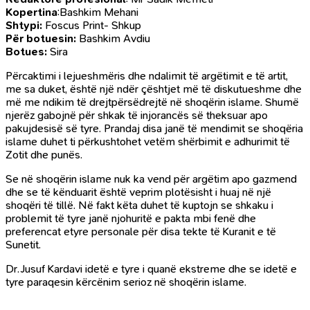
Kopertina
:Bashkim Mehani
Shtypi:
Foscus Print- Shkup
Për botuesin:
Bashkim Avdiu
Botues:
Sira
Përcaktimi i lejueshmëris dhe ndalimit të argëtimit e të artit,
me sa duket, është një ndër çështjet më të diskutueshme dhe
më me ndikim të drejtpërsëdrejtë në shoqërin islame. Shumë
njerëz gabojnë për shkak të injorancës së theksuar apo
pakujdesisë së tyre. Prandaj disa janë të mendimit se shoqëria
islame duhet ti përkushtohet vetëm shërbimit e adhurimit të
Zotit dhe punës.
Se në shoqërin islame nuk ka vend për argëtim apo gazmend
dhe se të kënduarit është veprim plotësisht i huaj në një
shoqëri të tillë. Në fakt këta duhet të kuptojn se shkaku i
problemit të tyre janë njohuritë e pakta mbi fenë dhe
preferencat etyre personale për disa tekte të Kuranit e të
Sunetit.
Dr.Jusuf Kardavi idetë e tyre i quanë ekstreme dhe se idetë e
tyre paraqesin kërcënim serioz në shoqërin islame.