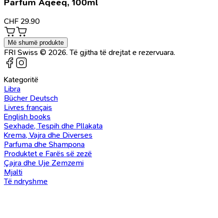
Parfum Aqeeq, 100ml
CHF
29.90
Më shumë produkte
FRI Swiss © 2026. Të gjitha të drejtat e rezervuara.
Kategoritë
Libra
Bücher Deutsch
Livres français
English books
Sexhade, Tespih dhe Pllakata
Krema, Vajra dhe Diverses
Parfuma dhe Shampona
Produktet e Farës së zezë
Çajra dhe Uje Zemzemi
Mjalti
Të ndryshme