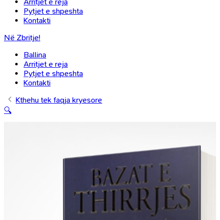
Arritjet e reja
Pytjet e shpeshta
Kontakti
Në Zbritje!
Ballina
Arritjet e reja
Pytjet e shpeshta
Kontakti
Kthehu tek faqja kryesore
🔍