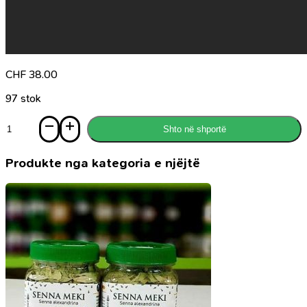
CHF
38.00
97 stok
Sasi
Shto në shportë
Bazat
e
thirrjes
Produkte nga kategoria e njëjtë