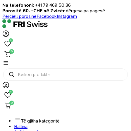
Na telefononi:
+41 79 469 50 36
Porositë 60. -CHF në Zvicër
dërgesa pa pagesë.
Përcjell porosinë
Facebook
Instagram
0
0
Products
search
0
0
Të gjitha kategoritë
Ballina