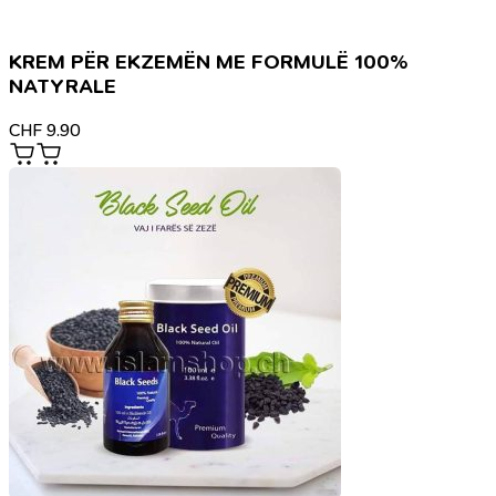
KREM PËR EKZEMËN ME FORMULË 100%
NATYRALE
CHF
9.90