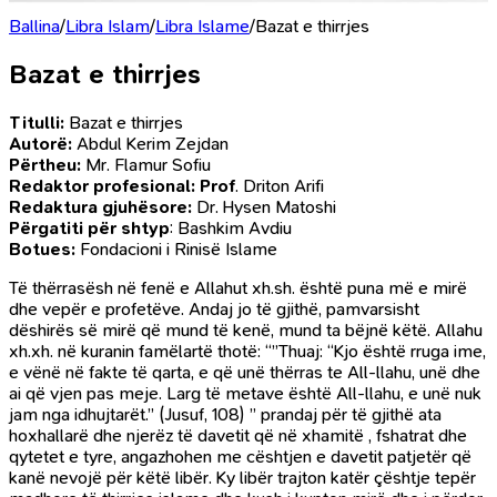
Ballina
/
Libra Islam
/
Libra Islame
/
Bazat e thirrjes
Bazat e thirrjes
Titulli:
Bazat e thirrjes
Autorë:
Abdul Kerim Zejdan
Përtheu:
Mr. Flamur Sofiu
Redaktor profesional: Prof
. Driton Arifi
Redaktura gjuhësore:
Dr. Hysen Matoshi
Përgatiti për shtyp
: Bashkim Avdiu
Botues:
Fondacioni i Rinisë Islame
Të thërrasësh në fenë e Allahut xh.sh. është puna më e mirë
dhe vepër e profetëve. Andaj jo të gjithë, pamvarsisht
dëshirës së mirë që mund të kenë, mund ta bëjnë këtë. Allahu
xh.xh. në kuranin famëlartë thotë: “‎”Thuaj: “Kjo është rruga ime,
e vënë në fakte të qarta, e që unë thërras te All-llahu, unë dhe
ai që vjen pas meje. Larg të metave është All-llahu, e unë nuk
jam nga idhujtarët.” (Jusuf, 108) ” prandaj për të gjithë ata
hoxhallarë dhe njerëz të davetit që në xhamitë , fshatrat dhe
qytetet e tyre, angazhohen me cështjen e davetit patjetër që
kanë nevojë për këtë libër. Ky libër trajton katër çështje tepër