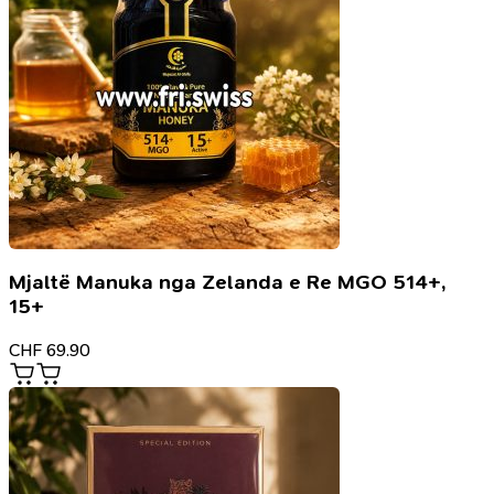
Mjaltë Manuka nga Zelanda e Re MGO 514+,
15+
CHF
69.90