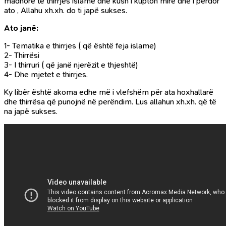
madhore të thirrjes islame dhe kush i kupton mirë dhe i përdor
ato , Allahu xh.xh. do ti japë sukses.
Ato janë:
1- Tematika e thirrjes ( që është feja islame)
2- Thirrësi
3- I thirruri ( që janë njerëzit e thjeshtë)
4- Dhe mjetet e thirrjes.
Ky libër është akoma edhe më i vlefshëm për ata hoxhallarë
dhe thirrësa që punojnë në perëndim. Lus allahun xh.xh. që të
na japë sukses.