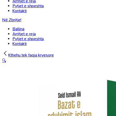
Arritjet e reja
Pytjet e shpeshta
Kontakti
Në Zbritje!
Ballina
Arritjet e reja
Pytjet e shpeshta
Kontakti
Kthehu tek faqja kryesore
🔍