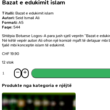
Bazat e edukimit islam
Titulli:
Bazat e edukimit islam
Autori:
Seid Ismail Ali
Formati:
A5
Faqe:
544
Shtëpia Botuese Logos-A para jush sjell veprën “Bazat e edukimit
Në këtë vepër autori Ali ofron një kornizë mjaft të detajuar m
fjalë mbi konceptin islam të edukimit.
CHF
19.90
12 stok
Sasi
Bazat
e
edukimit
Produkte nga kategoria e njëjtë
islam