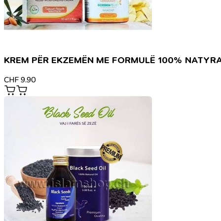
KREM PËR EKZEMËN ME FORMULË 100% NATYR
CHF
9.90