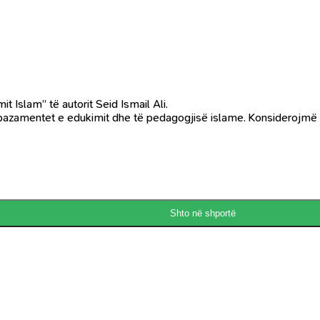
 Islam” të autorit Seid Ismail Ali.
bi bazamentet e edukimit dhe të pedagogjisë islame. Konsiderojm
Shto në shportë