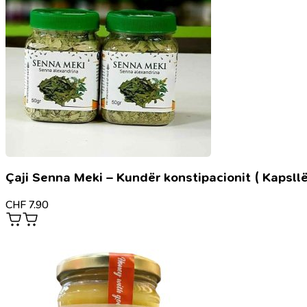
Çaji Senna Meki – Kundër konstipacionit ( Kapsllë
CHF
7.90