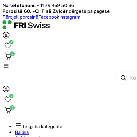
Na telefononi:
+41 79 469 50 36
Porositë 60. -CHF në Zvicër
dërgesa pa pagesë.
Përcjell porosinë
Facebook
Instagram
0
0
Products
search
0
0
Të gjitha kategoritë
Ballina