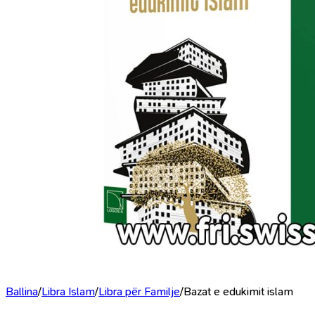
Ballina
/
Libra Islam
/
Libra për Familje
/
Bazat e edukimit islam