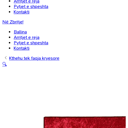
Arritjet e reja
Pytjet e shpeshta
Kontakti
Në Zbritje!
Ballina
Arritjet e reja
Pytjet e shpeshta
Kontakti
Kthehu tek faqja kryesore
🔍