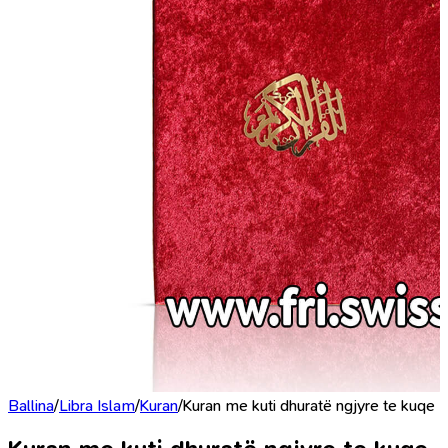
Ballina
/
Libra Islam
/
Kuran
/
Kuran me kuti dhuratë ngjyre te kuqe