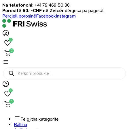
Na telefononi:
+41 79 469 50 36
Porositë 60. -CHF në Zvicër
dërgesa pa pagesë.
Përcjell porosinë
Facebook
Instagram
0
0
Products
search
0
0
Të gjitha kategoritë
Ballina