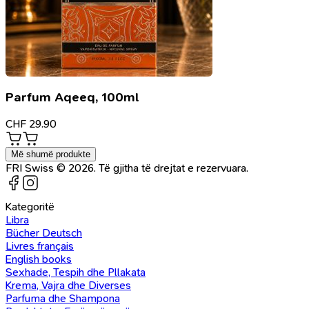
Parfum Aqeeq, 100ml
CHF
29.90
Më shumë produkte
FRI Swiss © 2026. Të gjitha të drejtat e rezervuara.
Kategoritë
Libra
Bücher Deutsch
Livres français
English books
Sexhade, Tespih dhe Pllakata
Krema, Vajra dhe Diverses
Parfuma dhe Shampona