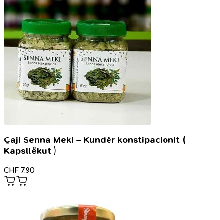
Çaji Senna Meki – Kundër konstipacionit (
Kapsllëkut )
CHF
7.90