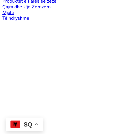
Produktet e Farës së zezë
Çajra dhe Uje Zemzemi
Mjalti
Të ndryshme
SQ