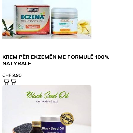
KREM PËR EKZEMËN ME FORMULË 100%
NATYRALE
CHF
9.90