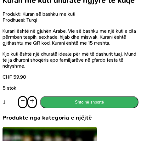
Kuran me kuti dhuratë ngjyre te kuqe
Produkti: Kuran së bashku me kuti
Prodhuesi: Turqi
Kurani është në gjuhën Arabe. Vie së bashku me një kuti e cila
përmban tespih, sexhade, hijab dhe miswak. Kurani është
gjithashtu me QR kod. Kurani është me 15 rreshta.
Kjo kuti është një dhuratë ideale për më të dashurit tuaj. Mund
të ja dhuroni shoqëris apo familjarëve në
ç
fardo festa të
ndryshme.
CHF
59.90
5 stok
Sasi
Shto në shportë
Kuran
me
kuti
Produkte nga kategoria e njëjtë
dhuratë
ngjyre
te
kuqe