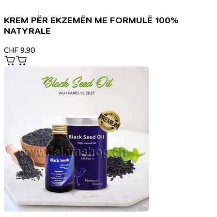
KREM PËR EKZEMËN ME FORMULË 100%
NATYRALE
CHF
9.90