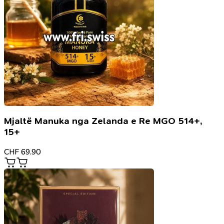
Mjaltë Manuka nga Zelanda e Re MGO 514+,
15+
CHF
69.90