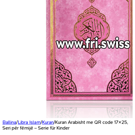
Ballina
/
Libra Islam
/
Kuran
/
Kuran Arabisht me QR code 17×25,
Seri për fëmijë – Serie für Kinder