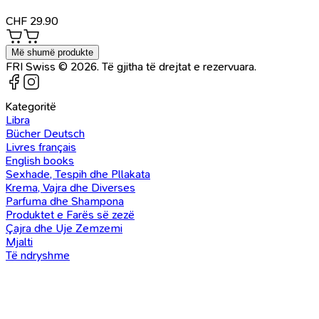
CHF
29.90
Më shumë produkte
FRI Swiss © 2026. Të gjitha të drejtat e rezervuara.
Kategoritë
Libra
Bücher Deutsch
Livres français
English books
Sexhade, Tespih dhe Pllakata
Krema, Vajra dhe Diverses
Parfuma dhe Shampona
Produktet e Farës së zezë
Çajra dhe Uje Zemzemi
Mjalti
Të ndryshme