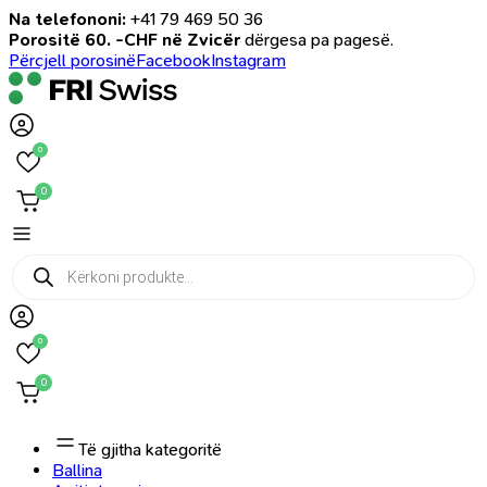
Na telefononi:
+41 79 469 50 36
Porositë 60. -CHF në Zvicër
dërgesa pa pagesë.
Përcjell porosinë
Facebook
Instagram
0
0
Products
search
0
0
Të gjitha kategoritë
Ballina