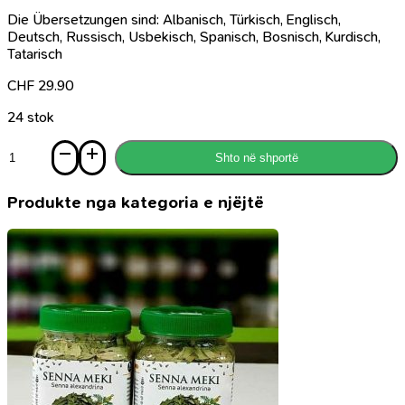
Die Übersetzungen sind: Albanisch, Türkisch, Englisch,
Deutsch, Russisch, Usbekisch, Spanisch, Bosnisch, Kurdisch,
Tatarisch
CHF
29.90
24 stok
Sasi
Shto në shportë
Kuran
Arabisht
me
Produkte nga kategoria e njëjtë
QR
code
17x25,
Seri
për
fëmijë
-
Serie
für
Kinder