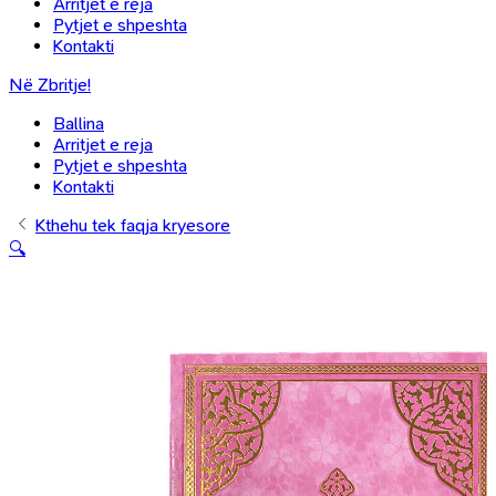
Arritjet e reja
Pytjet e shpeshta
Kontakti
Në Zbritje!
Ballina
Arritjet e reja
Pytjet e shpeshta
Kontakti
Kthehu tek faqja kryesore
🔍