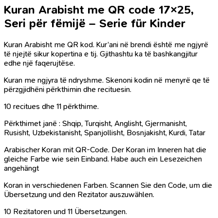
Kuran Arabisht me QR code 17×25,
Seri për fëmijë – Serie für Kinder
Kuran Arabisht me QR kod. Kur’ani në brendi është me ngjyrë
të njejtë sikur kopertina e tij. Gjithashtu ka të bashkangjitur
edhe një
faqerujtëse.
Kuran me ngjyra të ndryshme. Skenoni kodin në menyrë qe të
përzgjidhëni përkthimin dhe recituesin.
10 recitues dhe 11 përkthime.
Përkthimet janë : Shqip, Turqisht, Anglisht, Gjermanisht,
Rusisht, Uzbekistanisht, Spanjollisht, Bosnjakisht, Kurdi, Tatar
Arabischer Koran mit QR-Code. Der Koran im Inneren hat die
gleiche Farbe wie sein Einband.
Habe auch ein Lesezeichen
angehängt
Koran in verschiedenen Farben. Scannen Sie den Code, um die
Übersetzung und den Rezitator auszuwählen.
10 Rezitatoren und 11 Übersetzungen.