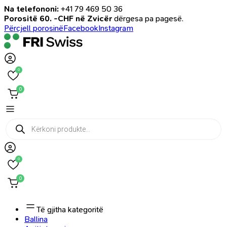
Na telefononi:
+41 79 469 50 36
Porositë 60. -CHF në Zvicër
dërgesa pa pagesë.
Përcjell porosinë
Facebook
Instagram
0
0
Products
search
0
0
Të gjitha kategoritë
Ballina