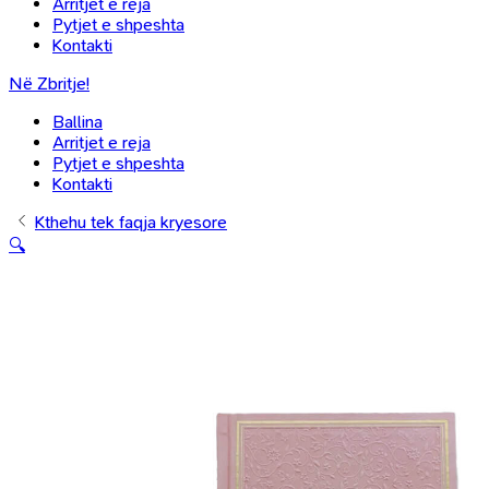
Arritjet e reja
Pytjet e shpeshta
Kontakti
Në Zbritje!
Ballina
Arritjet e reja
Pytjet e shpeshta
Kontakti
Kthehu tek faqja kryesore
🔍