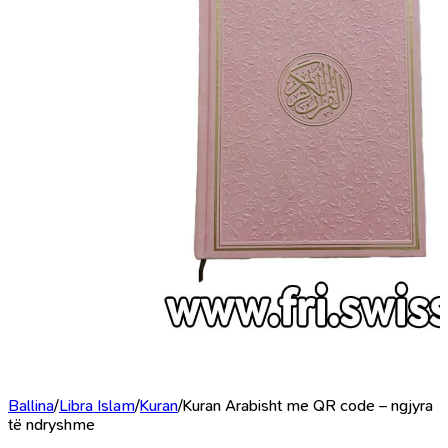
Ballina
/
Libra Islam
/
Kuran
/
Kuran Arabisht me QR code – ngjyra
të ndryshme