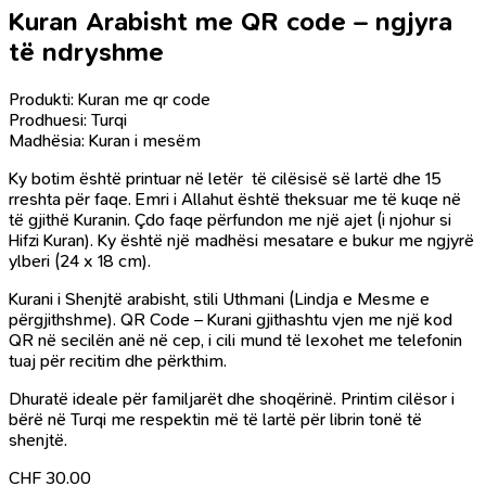
Kuran Arabisht me QR code – ngjyra
të ndryshme
Produkti: Kuran me qr code
Prodhuesi: Turqi
Madhësia: Kuran i mesëm
Ky botim është printuar në letër të cilësisë së lartë dhe 15
rreshta për faqe. Emri i Allahut është theksuar me të kuqe në
të gjithë Kuranin. Çdo faqe përfundon me një ajet (i njohur si
Hifzi Kuran). Ky është një madhësi mesatare e bukur me ngjyrë
ylberi (24 x 18 cm).
Kurani i Shenjtë arabisht, stili Uthmani (Lindja e Mesme e
përgjithshme). QR Code – Kurani gjithashtu vjen me një kod
QR në secilën anë në cep, i cili mund të lexohet me telefonin
tuaj për recitim dhe përkthim.
Dhuratë ideale për familjarët dhe shoqërinë. Printim cilësor i
bërë në Turqi me respektin më të lartë për librin tonë të
shenjtë.
CHF
30.00