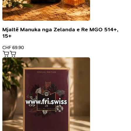
Mjaltë Manuka nga Zelanda e Re MGO 514+,
15+
CHF
69.90