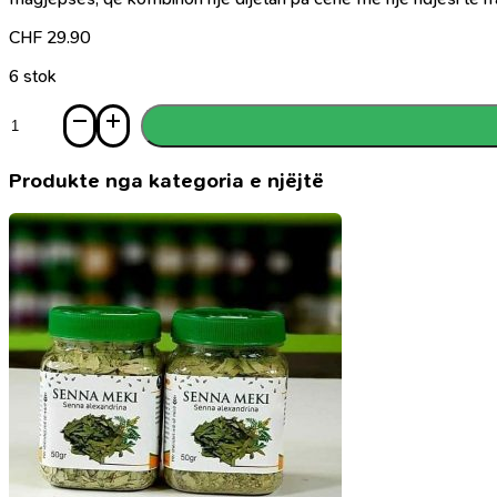
CHF
29.90
6 stok
Sasi
Muhamedi
alejhi
selam
Produkte nga kategoria e njëjtë
jeta
e
tij
sipas
burimeve
më
të
hershme