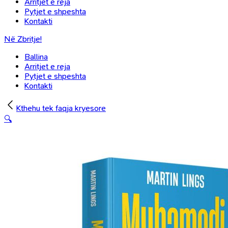
Arritjet e reja
Pytjet e shpeshta
Kontakti
Në Zbritje!
Ballina
Arritjet e reja
Pytjet e shpeshta
Kontakti
Kthehu tek faqja kryesore
🔍