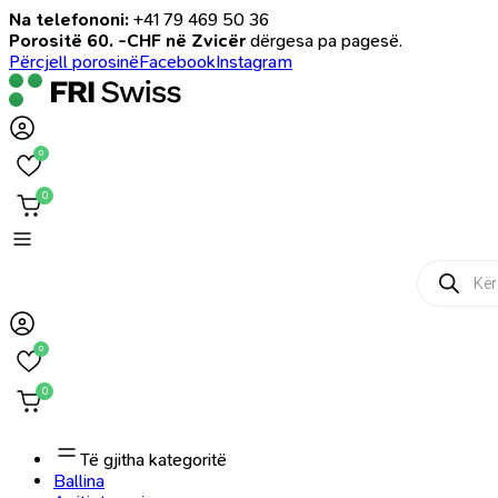
Na telefononi:
+41 79 469 50 36
Porositë 60. -CHF në Zvicër
dërgesa pa pagesë.
Përcjell porosinë
Facebook
Instagram
0
0
Products
search
0
0
Të gjitha kategoritë
Ballina