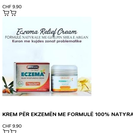
CHF
9.90
KREM PËR EKZEMËN ME FORMULË 100% NATYR
CHF
9.90