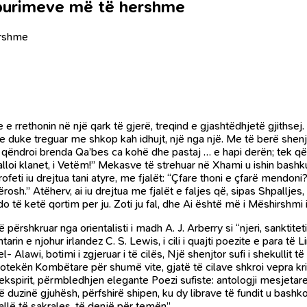
s burimeve më të hershme
ershme
e e rrethonin në një qark të gjerë, treqind e gjashtëdhjetë gjithsej
e duke treguar me shkop kah idhujt, një nga një. Me të berë shenjë a
 Ai qëndroi brenda Qa’bes ca kohë dhe pastaj … e hapi derën; tek q
talloi klanet, i Vetëm!” Mekasve të strehuar në Xhami u ishin bashk
Profeti iu drejtua tani atyre, me fjalët: “Çfare thoni e çfarë mend
dhërosh.” Atëherv, ai iu drejtua me fjalët e faljes që, sipas Shpalljes,
do të ketë qortim per ju. Zoti ju fal, dhe Ai është më i Mëshirshmi
përshkruar nga orientalisti i madh A. J. Arberry si “njeri, sanktitet
arin e njohur irlandez C. S. Lewis, i cili i quajti poezite e para të 
Alawi, botimi i zgjeruar i të cilës, Një shenjtor sufi i shekullit t
ekën Kombëtare për shumë vite, gjatë të cilave shkroi vepra kriti
ekspirit, përmbledhjen elegante Poezi sufiste: antologji mesjetar
një duzinë gjuhësh, përfshirë shipen, ku dy librave të fundit u bash
llë të sakrales, të denjë për temën”.