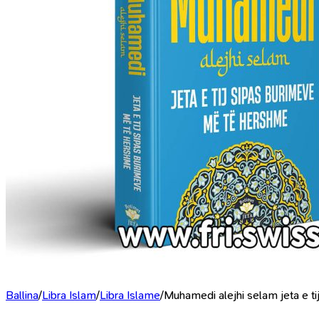
Ballina
/
Libra Islam
/
Libra Islame
/
Muhamedi alejhi selam jeta e t