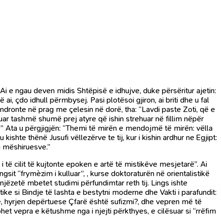
. Ai e ngau deven midis Shtëpisë e idhujve, duke përsëritur ajetin:
i, çdo idhull përmbysej. Pasi plotësoi gjiron, ai briti dhe u fal
ëndronte në prag me çelesin në dorë, tha: “Lavdi paste Zoti, që e
uar tashmë shumë prej atyre që ishin strehuar në fillim nëpër
oni?” Ata u përgjigjën: “Themi të mirën e mendojmë të mirën: vëlla
 u kishte thënë Jusufi vëllezërve te tij, kur i kishin ardhur ne Egjipt:
 i mëshiruesve.”
i i të cilit të kujtonte epoken e artë të mistikëve mesjetarë”. Ai
Lingsit “frymèzim i kulluar”, , kurse doktoraturën në orientalistikë
ë njëzetë mbetet studimi përfundimtar reth tij. Lings ishte
ke si Bindje të lashta e bestytni moderne dhe Vakti i parafundit:
e, hyrjen depërtuese Çfarë është sufizmi?, dhe vepren më të
kohet vepra e këtushme nga i njejti përkthyes, e cilësuar si “rrëfim