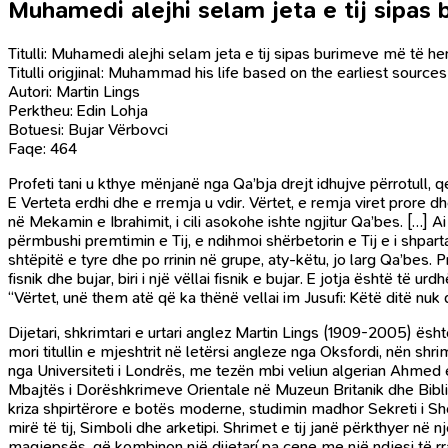
Muhamedi alejhi selam jeta e tij sipa
Titulli: Muhamedi alejhi selam jeta e tij sipas burimeve më të h
Titulli origjinal: Muhammad his life based on the earliest sources
Autori: Martin Lings
Perktheu: Edin Lohja
Botuesi: Bujar Vërbovci
Faqe: 464
Profeti tani u kthye mënjanë nga Qa’bja drejt idhujve përrotull, q
E Verteta erdhi dhe e rremja u vdir. Vërtet, e remja viret prore dh
në Mekamin e Ibrahimit, i cili asokohe ishte ngjitur Qa’bes. […]
përmbushi premtimin e Tij, e ndihmoi shërbetorin e Tij e i shpar
shtëpitë e tyre dhe po rrinin në grupe, aty-këtu, jo larg Qa’bes. 
fisnik dhe bujar, biri i një vëllai fisnik e bujar. E jotja është të ur
“Vërtet, unë them atë që ka thënë vellai im Jusufi: Këtë ditë nuk 
Dijetari, shkrimtari e urtari anglez Martin Lings (1909-2005) është 
mori titullin e mjeshtrit në letërsi angleze nga Oksfordi, nën shrimt
nga Universiteti i Londrës, me tezën mbi veliun algerian Ahmed el- 
Mbajtës i Dorëshkrimeve Orientale në Muzeun Britanik dhe Bibliot
kriza shpirtërore e botës moderne, studimin madhor Sekreti i Sh
mirë të tij, Simboli dhe arketipi. Shrimet e tij janë përkthyer në 
magjepsës, që kombinon një dijetarí pa cene me një ndjesi të rra