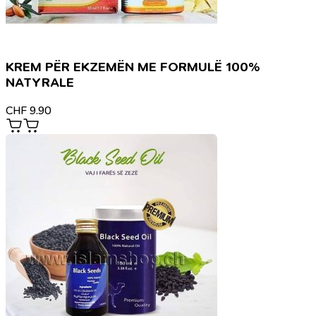
KREM PËR EKZEMËN ME FORMULË 100%
NATYRALE
CHF
9.90