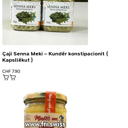
Çaji Senna Meki – Kundër konstipacionit (
Kapsllëkut )
CHF
7.90