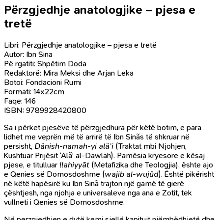
Përzgjedhje anatologjike – pjesa e
tretë
Libri: Përzgjedhje anatologjike – pjesa e tretë
Autor: Ibn Sina
Pë rgatiti: Shpëtim Doda
Redaktorë: Mira Meksi dhe Arjan Leka
Botoi: Fondacioni Rumi
Formati: 14x22cm
Faqe: 146
ISBN: 9789928420800
Sa i përket pjesëve të përzgjedhura për këtë botim, e para
lidhet me veprën më të arrirë të Ibn Sinãs të shkruar në
persisht,
Dänish-namah-yi alä’i
(Traktat mbi Njohjen,
Kushtuar Prijësit ‘Alã’ al-Dawlah). Pamësia kryesore e kësaj
pjese, e titulluar
llahiyyāt
(Metafizika dhe Teologjia), ështe ajo
e Qenies së Domosdoshme (
wajib al-wujüd
). Është pikërisht
në këtë hapësirë ku Ibn Sinã trajton një gamë të gierë
çështjesh, nga njohja e universaleve nga ana e Zotit, tek
vullneti i Qenies së Domosdoshme.
Në perzgjedhjen e dytë kemi sjellë kapitujt njëmbëdhjetë dhe