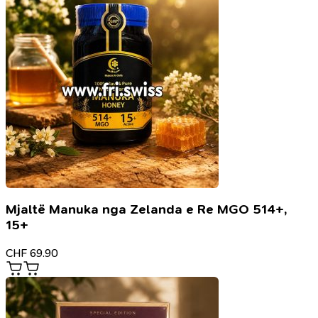
Mjaltë Manuka nga Zelanda e Re MGO 514+,
15+
CHF
69.90