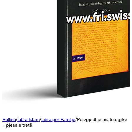
Ballina
/
Libra Islam
/
Libra për Familje
/
Përzgjedhje anatologjike
– pjesa e tretë