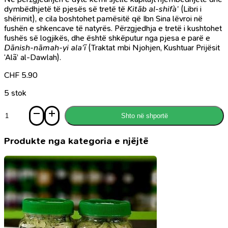
dymbëdhjetë të pjesës së tretë të
Kitāb al-shifà’
(Libri i
shërimit), e cila boshtohet pamësitë që Ibn Sina lëvroi në
fushën e shkencave të natyrës. Përzgjedhja e tretë i kushtohet
fushës së logjikës, dhe është shkëputur nga pjesa e parë e
Dānish-nāmah-yi ala’ĩ
(Traktat mbi Njohjen, Kushtuar Prijësit
‘Alã’ al-Dawlah).
CHF
5.90
5 stok
Sasi
Shto në shportë
Përzgjedhje
anatologjike
-
Produkte nga kategoria e njëjtë
pjesa
e
tretë