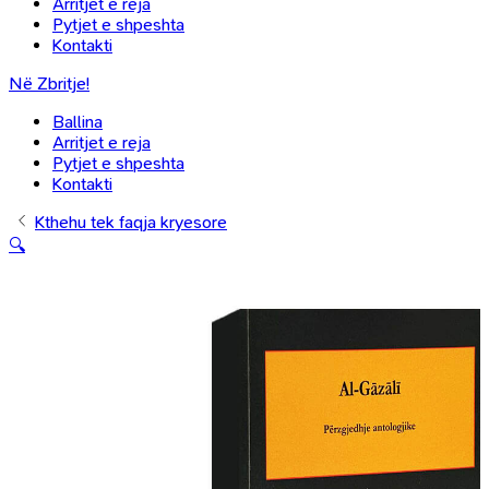
Arritjet e reja
Pytjet e shpeshta
Kontakti
Në Zbritje!
Ballina
Arritjet e reja
Pytjet e shpeshta
Kontakti
Kthehu tek faqja kryesore
🔍