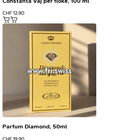
Constanta Vaj për flokë, 100 ml
CHF
12.90
Parfum Diamond, 50ml
CHF
19.90