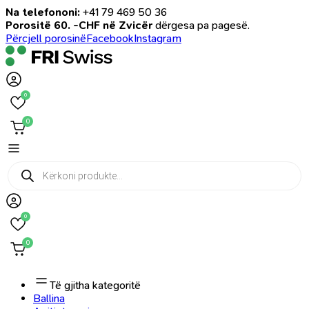
Na telefononi:
+41 79 469 50 36
Porositë 60. -CHF në Zvicër
dërgesa pa pagesë.
Përcjell porosinë
Facebook
Instagram
0
0
Products
search
0
0
Të gjitha kategoritë
Ballina