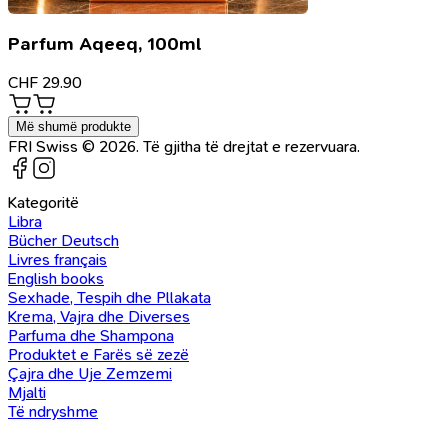
Parfum Aqeeq, 100ml
CHF
29.90
Më shumë produkte
FRI Swiss © 2026. Të gjitha të drejtat e rezervuara.
Kategoritë
Libra
Bücher Deutsch
Livres français
English books
Sexhade, Tespih dhe Pllakata
Krema, Vajra dhe Diverses
Parfuma dhe Shampona
Produktet e Farës së zezë
Çajra dhe Uje Zemzemi
Mjalti
Të ndryshme