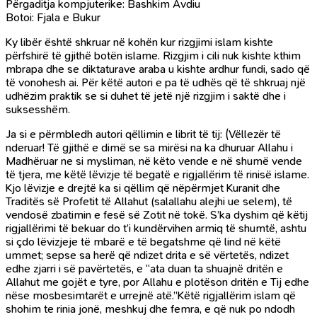
Përgaditja kompjuterike: Bashkim Avdiu
Botoi: Fjala e Bukur
Ky libër është shkruar në kohën kur rizgjimi islam kishte
përfshirë të gjithë botën islame. Rizgjim i cili nuk kishte kthim
mbrapa dhe se diktaturave araba u kishte ardhur fundi, sado që
të vonohesh ai. Për këtë autori e pa të udhës që të shkruaj një
udhëzim praktik se si duhet të jetë një rizgjim i saktë dhe i
suksesshëm.
Ja si e përmbledh autori qëllimin e librit të tij: (Vëllezër të
nderuar! Të gjithë e dimë se sa mirësi na ka dhuruar Allahu i
Madhëruar ne si mysliman, në këto vende e në shumë vende
të tjera, me këtë lëvizje të begatë e rigjallërim të rinisë islame.
Kjo lëvizje e drejtë ka si qëllim që nëpërmjet Kuranit dhe
Traditës së Profetit të Allahut (salallahu alejhi ue selem), të
vendosë zbatimin e fesë së Zotit në tokë. S’ka dyshim që këtij
rigjallërimi të bekuar do t’i kundërvihen armiq të shumtë, ashtu
si çdo lëvizjeje të mbarë e të begatshme që lind në këtë
ummet; sepse sa herë që ndizet drita e së vërtetës, ndizet
edhe zjarri i së pavërtetës, e “ata duan ta shuajnë dritën e
Allahut me gojët e tyre, por Allahu e plotëson dritën e Tij edhe
nëse mosbesimtarët e urrejnë atë.’’Këtë rigjallërim islam që
shohim te rinia jonë, meshkuj dhe femra, e që nuk po ndodh