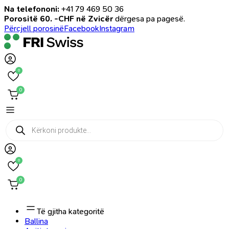
Na telefononi:
+41 79 469 50 36
Porositë 60. -CHF në Zvicër
dërgesa pa pagesë.
Përcjell porosinë
Facebook
Instagram
0
0
Products
search
0
0
Të gjitha kategoritë
Ballina