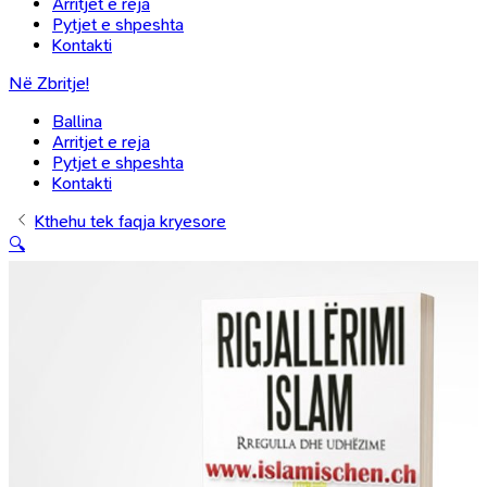
Arritjet e reja
Pytjet e shpeshta
Kontakti
Në Zbritje!
Ballina
Arritjet e reja
Pytjet e shpeshta
Kontakti
Kthehu tek faqja kryesore
🔍