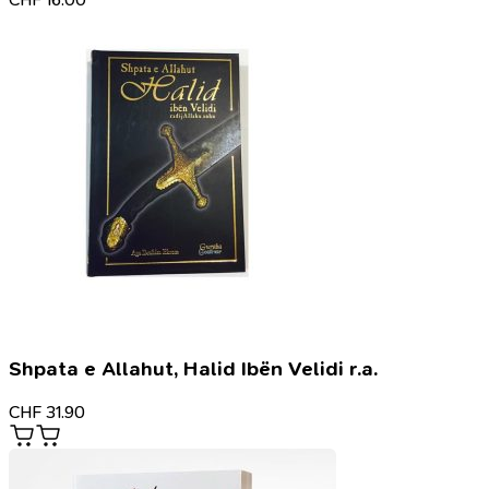
Shpata e Allahut, Halid Ibën Velidi r.a.
CHF
31.90