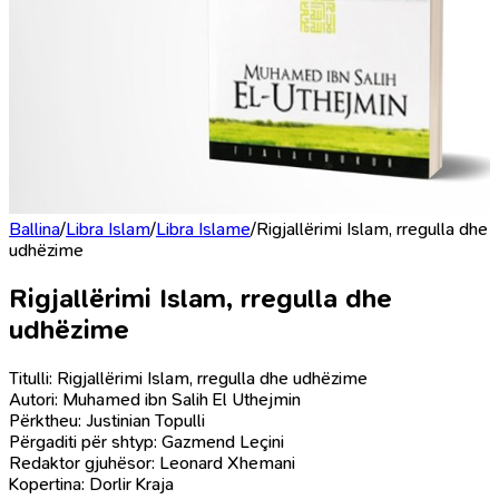
Ballina
/
Libra Islam
/
Libra Islame
/
Rigjallërimi Islam, rregulla dhe
udhëzime
Rigjallërimi Islam, rregulla dhe
udhëzime
Titulli: Rigjallërimi Islam, rregulla dhe udhëzime
Autori: Muhamed ibn Salih El Uthejmin
Përktheu: Justinian Topulli
Përgaditi për shtyp: Gazmend Leçini
Redaktor gjuhësor: Leonard Xhemani
Kopertina: Dorlir Kraja