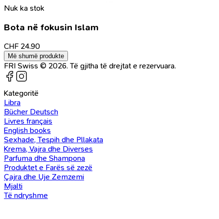
Nuk ka stok
Bota në fokusin Islam
CHF
24.90
Më shumë produkte
FRI Swiss © 2026. Të gjitha të drejtat e rezervuara.
Kategoritë
Libra
Bücher Deutsch
Livres français
English books
Sexhade, Tespih dhe Pllakata
Krema, Vajra dhe Diverses
Parfuma dhe Shampona
Produktet e Farës së zezë
Çajra dhe Uje Zemzemi
Mjalti
Të ndryshme