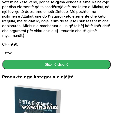
vetëm në këtë vend, por në të gjitha vendet islame, ka nevojë
për disa elementë që ta shndërrojë atë, me lejen e Allahut, në
një lëvizje të dobishme e ripërtëritëse. Më poshtë, me
ndihmën e Allahut, unë do t’i sqaroj këto elementë dhe këto
rregulla, me të cilat ky rigjallërim do të jetë i suksesshëm dhe
dobiprurës. Allahun e madhëruar e lus që ta bëj këtë libër dritë
dhe argument për shkruesin e tij, lexuesin dhe të gjithë
myslimanët.)
CHF
9.90
1 stok
Shto në shportë
Produkte nga kategoria e njëjtë