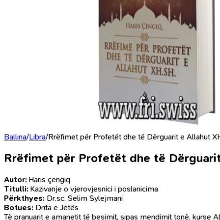
Ballina
/
Libra
/
Rrëfimet për Profetët dhe të Dërguarit e Allahut X
Rrëfimet për Profetët dhe të Dërguari
Autor:
Haris çengiq
Titulli:
Kazivanje o vjerovjesnici i poslanicima
Përkthyes:
Dr.sc. Selim Sylejmani
Botues:
Drita e Jetës
Të pranuarit e amanetit të besimit, sipas mendimit tonë, kurse Alla