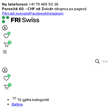
Na telefononi:
+41 79 469 50 36
Porositë 60. -CHF në Zvicër
dërgesa pa pagesë.
Përcjell porosinë
Facebook
Instagram
0
0
Products
search
0
0
Të gjitha kategoritë
Ballina