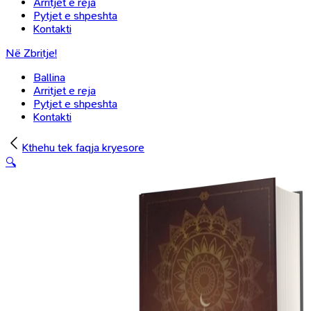
Arritjet e reja
Pytjet e shpeshta
Kontakti
Në Zbritje!
Ballina
Arritjet e reja
Pytjet e shpeshta
Kontakti
Kthehu tek faqja kryesore
🔍