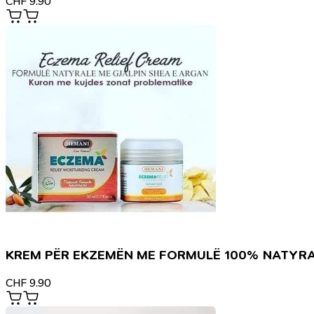
CHF
9.90
KREM PËR EKZEMËN ME FORMULË 100% NATYR
CHF
9.90