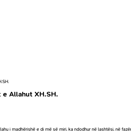
H.SH.
t e Allahut XH.SH.
hu i madhërishë e di më së miri, ka ndodhur në lashtësi, në fazën e e