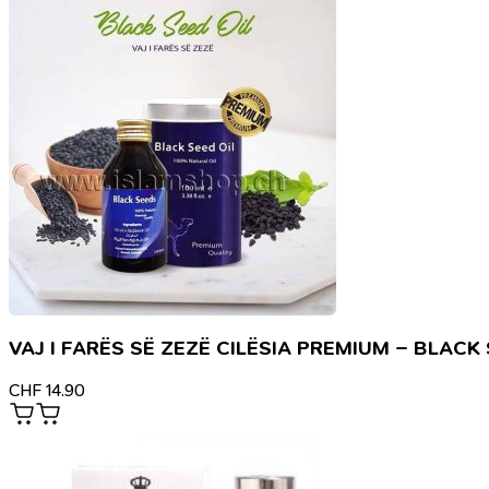
VAJ I FARËS SË ZEZË CILËSIA PREMIUM – BLAC
CHF
14.90