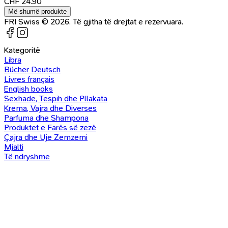
CHF
24.90
Më shumë produkte
FRI Swiss © 2026. Të gjitha të drejtat e rezervuara.
Kategoritë
Libra
Bücher Deutsch
Livres français
English books
Sexhade, Tespih dhe Pllakata
Krema, Vajra dhe Diverses
Parfuma dhe Shampona
Produktet e Farës së zezë
Çajra dhe Uje Zemzemi
Mjalti
Të ndryshme