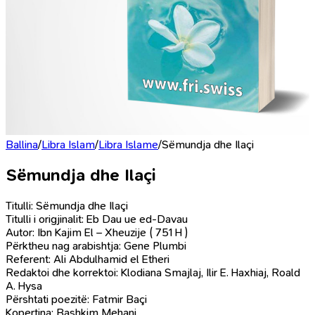
Ballina
/
Libra Islam
/
Libra Islame
/
Sëmundja dhe Ilaçi
Sëmundja dhe Ilaçi
Titulli: Sëmundja dhe Ilaçi
Titulli i origjinalit: Eb Dau ue ed-Davau
Autor: Ibn Kajim El – Xheuzije ( 751 H )
Përktheu nag arabishtja: Gene Plumbi
Referent: Ali Abdulhamid el Etheri
Redaktoi dhe korrektoi: Klodiana Smajlaj, Ilir E. Haxhiaj, Roald
A. Hysa
Përshtati poezitë: Fatmir Baçi
Kopertina: Bashkim Mehani