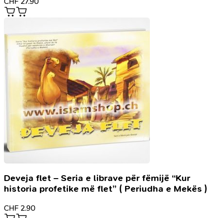
CHF
27.90
Deveja flet – Seria e librave për fëmijë “Kur
historia profetike më flet” ( Periudha e Mekës )
CHF
2.90