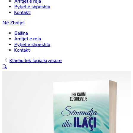
Arritjet e reja
Pytjet e shpeshta
Kontakti
Në Zbritje!
Ballina
Arritjet e reja
Pytjet e shpeshta
Kontakti
Kthehu tek faqja kryesore
🔍