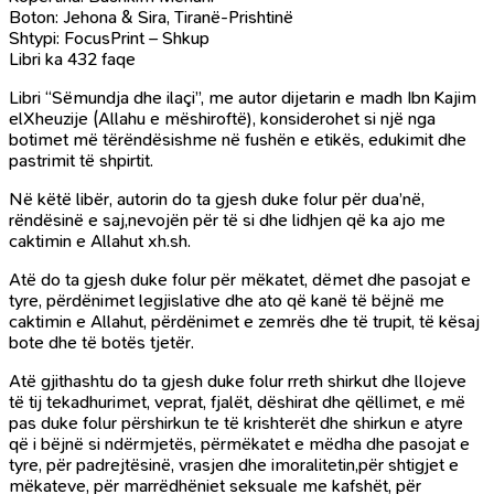
Boton: Jehona & Sira, Tiranë-Prishtinë
Shtypi: FocusPrint – Shkup
Libri ka 432 faqe
Libri “Sëmundja dhe ilaçi”, me autor dijetarin e madh Ibn Kajim
elXheuzije (Allahu e mëshiroftë), konsiderohet si një nga
botimet më tërëndësishme në fushën e etikës, edukimit dhe
pastrimit të shpirtit.
Në këtë libër, autorin do ta gjesh duke folur për dua’në,
rëndësinë e saj,nevojën për të si dhe lidhjen që ka ajo me
caktimin e Allahut xh.sh.
Atë do ta gjesh duke folur për mëkatet, dëmet dhe pasojat e
tyre, përdënimet legjislative dhe ato që kanë të bëjnë me
caktimin e Allahut, përdënimet e zemrës dhe të trupit, të kësaj
bote dhe të botës tjetër.
Atë gjithashtu do ta gjesh duke folur rreth shirkut dhe llojeve
të tij tekadhurimet, veprat, fjalët, dëshirat dhe qëllimet, e më
pas duke folur përshirkun te të krishterët dhe shirkun e atyre
që i bëjnë si ndërmjetës, përmëkatet e mëdha dhe pasojat e
tyre, për padrejtësinë, vrasjen dhe imoralitetin,për shtigjet e
mëkateve, për marrëdhëniet seksuale me kafshët, për