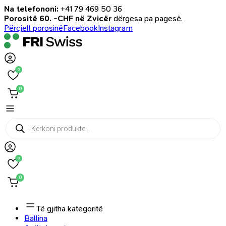
Na telefononi:
+41 79 469 50 36
Porositë 60. -CHF në Zvicër
dërgesa pa pagesë.
Përcjell porosinë
Facebook
Instagram
0
0
Products
search
0
0
Të gjitha kategoritë
Ballina