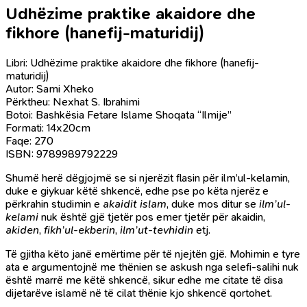
Udhëzime praktike akaidore dhe
fikhore (hanefij-maturidij)
Libri: Udhëzime praktike akaidore dhe fikhore (hanefij-
maturidij)
Autor: Sami Xheko
Përktheu: Nexhat S. Ibrahimi
Botoi: Bashkësia Fetare Islame Shoqata “Ilmije”
Formati: 14x20cm
Faqe: 270
ISBN: 9789989792229
Shumë herë dëgjojmë se si njerëzit flasin për ilm’ul-kelamin,
duke e giykuar këtë shkencë, edhe pse po këta njerëz e
përkrahin studimin e
akaidit islam
, duke mos ditur se
ilm’ul-
kelami
nuk është gjë tjetër pos emer tjetër për akaidin,
akiden
,
fikh’ul-ekberin
,
ilm’ut-tevhidin
etj.
Të gjitha këto janë emërtime për të njejtën gjë. Mohimin e tyre
ata e argumentojnë me thënien se askush nga selefi-salihi nuk
është marrë me këtë shkencë, sikur edhe me citate të disa
dijetarëve islamë në të cilat thënie kjo shkencë qortohet.