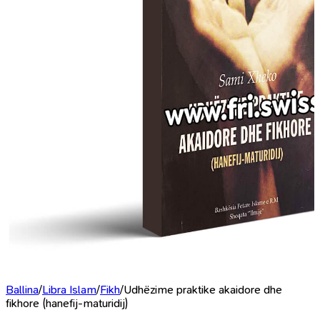
Ballina
/
Libra Islam
/
Fikh
/
Udhëzime praktike akaidore dhe
fikhore (hanefij-maturidij)