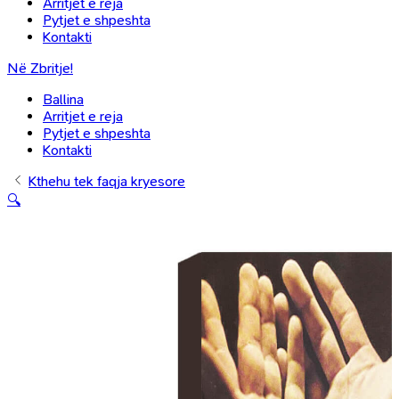
Arritjet e reja
Pytjet e shpeshta
Kontakti
Në Zbritje!
Ballina
Arritjet e reja
Pytjet e shpeshta
Kontakti
Kthehu tek faqja kryesore
🔍