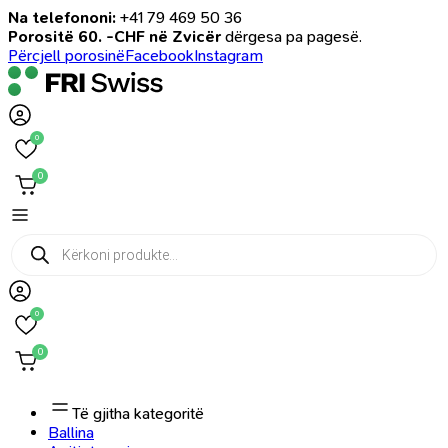
Na telefononi:
+41 79 469 50 36
Porositë 60. -CHF në Zvicër
dërgesa pa pagesë.
Përcjell porosinë
Facebook
Instagram
0
0
Products
search
0
0
Të gjitha kategoritë
Ballina