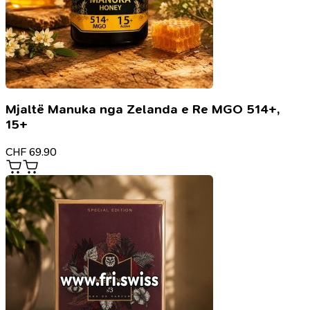
Mjaltë Manuka nga Zelanda e Re MGO 514+,
15+
CHF
69.90