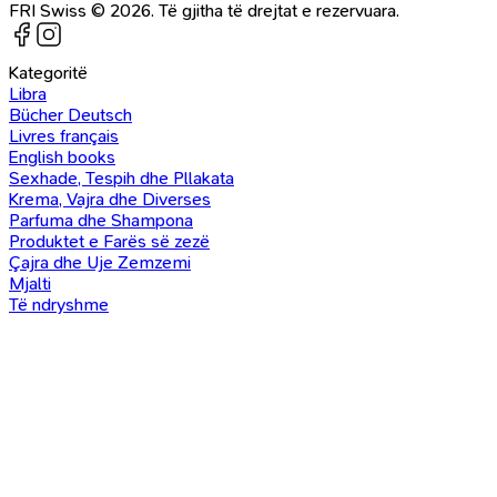
FRI Swiss © 2026. Të gjitha të drejtat e rezervuara.
Kategoritë
Libra
Bücher Deutsch
Livres français
English books
Sexhade, Tespih dhe Pllakata
Krema, Vajra dhe Diverses
Parfuma dhe Shampona
Produktet e Farës së zezë
Çajra dhe Uje Zemzemi
Mjalti
Të ndryshme